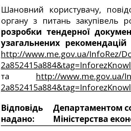
Шановний користувачу, повід
органу з питань закупівель р
розробки тендерної докумен
узагальнених рекомендацій 
http://www.me.gov.ua/InfoRez/D
2a852415a884&tag=InforezKnow
та
http://www.me.gov.ua/I
2a852415a884&tag=InforezKnow
Відповідь
Департаментом сф
надано:
Міністерства еко