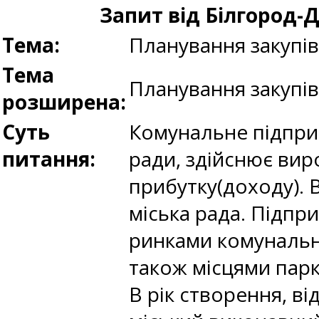
Запит від Білгород-Д
Тема:
Планування закупі
Тема
Планування закупі
розширена:
Суть
Комунальне підприє
питання:
ради, здійснює вир
прибутку(доходу). 
міська рада. Підпр
ринками комунально
також місцями пар
В рік створення, в