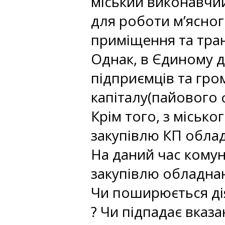
міський виконавчий
для роботи м’ясног
приміщення та тран
Однак, в Єдиному д
підприємців та гро
капіталу(пайового ф
Крім того, з міськ
закупівлю КП обла
На даний час кому
закупівлю обладнан
Чи поширюється дія
? Чи підпадає вказа