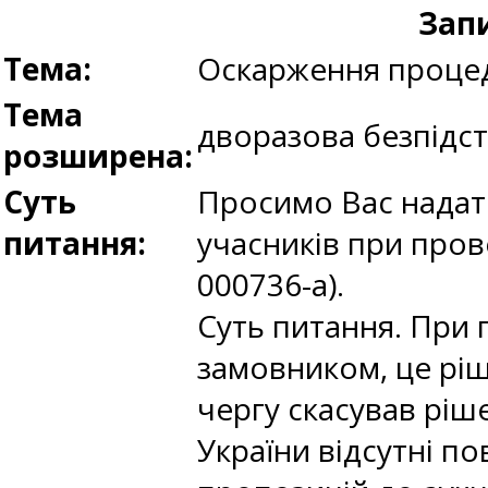
Запи
Тема:
Оскарження процед
Тема
дворазова безпідст
розширена:
Суть
Просимо Вас надати
питання:
учасників при прове
000736-a).
Суть питання. При 
замовником, це рі
чергу скасував ріш
України відсутні 