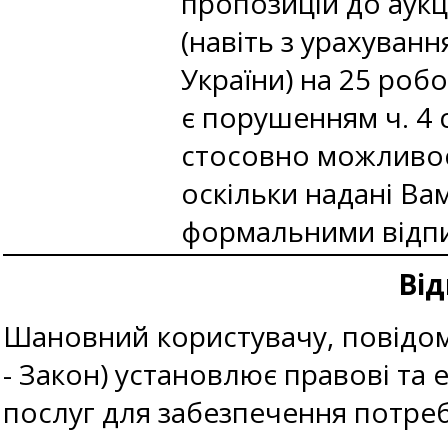
пропозицій до аукц
(навіть з урахуван
України) на 25 роб
є порушенням ч. 4 
стосовно можливост
оскільки надані Ва
формальними відп
Від
Шановний користувачу, повідомл
- Закон) установлює правові та е
послуг для забезпечення потреб