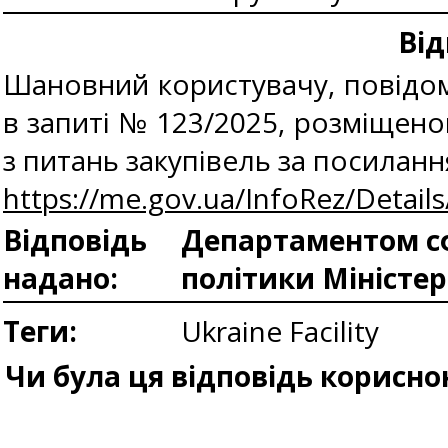
Від
Шановний користувачу, повідом
в запиті № 123/2025, розміщен
з питань закупівель за посилан
https://me.gov.ua/InfoRez/Detai
Відповідь
Департаментом сф
надано:
політики Міністе
Теги:
Ukraine Facility
Чи була ця відповідь корисно