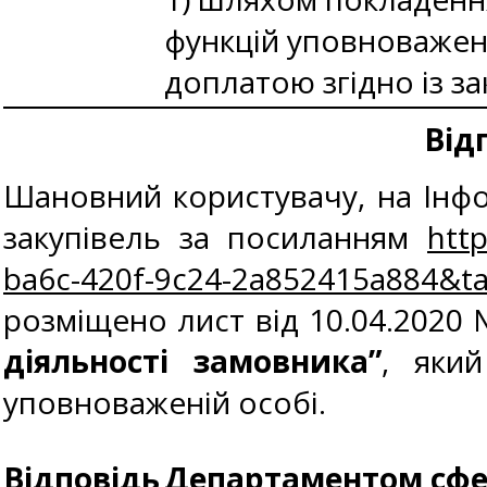
функцій уповноважено
доплатою згідно із з
Від
Шановний користувачу, на Інф
закупівель за посиланням
htt
ba6c-420f-9c24-2a852415a884&
розміщено лист від 10.04.2020
діяльності замовника”
, яки
уповноваженій особі.
Відповідь
Департаментом сфер