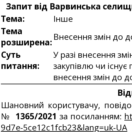
Запит від Варвинська селищн
Тема:
Інше
Тема
Внесення змін до 
розширена:
Суть
У разі внесення зм
питання:
закупівлю чи існу
внесення змін до д
Від
Шановний користувачу, повідо
№
1365/2021
за посиланням:
h
9d7e-5ce12c1fcb23&lang=uk-UA