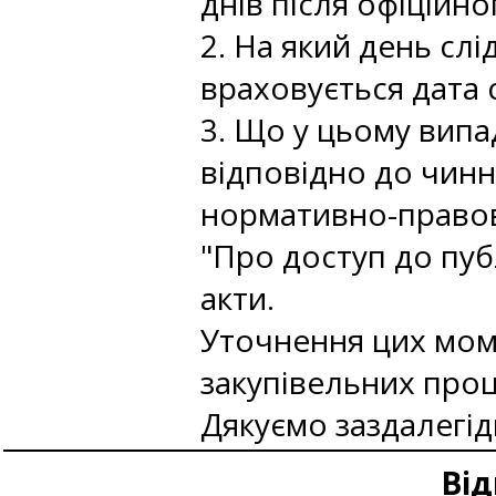
днів після офіційно
2. На який день сл
враховується дата
3. Що у цьому випа
відповідно до чинн
нормативно-правов
"Про доступ до пуб
акти.
Уточнення цих моме
закупівельних про
Дякуємо заздалегід
Від