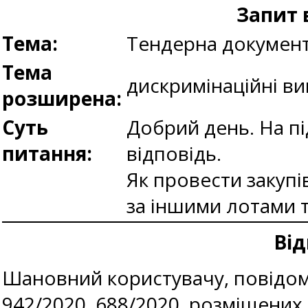
Запит 
Тема:
Тендерна документ
Тема
дискримінаційні в
розширена:
Суть
Добрий день. На пі
питання:
відповідь.
Як провести закупі
за іншими лотами 
Від
Шановний користувачу, повідом
942/2020, 688/2020, розміщених