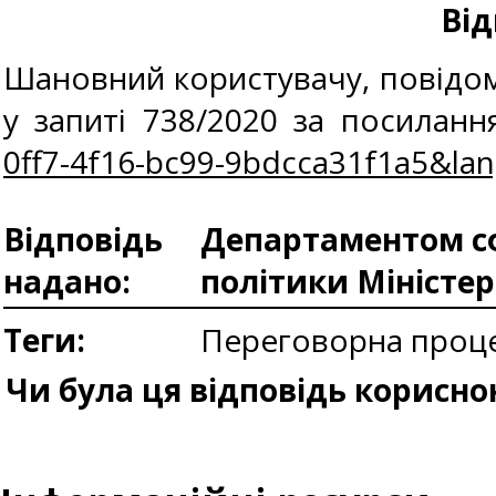
Від
Шановний користувачу, повідом
у запиті 738/2020 за посилан
0ff7-4f16-bc99-9bdcca31f1a5&la
Відповідь
Департаментом сф
надано:
політики Міністе
Теги:
Переговорна проце
Чи була ця відповідь корисно