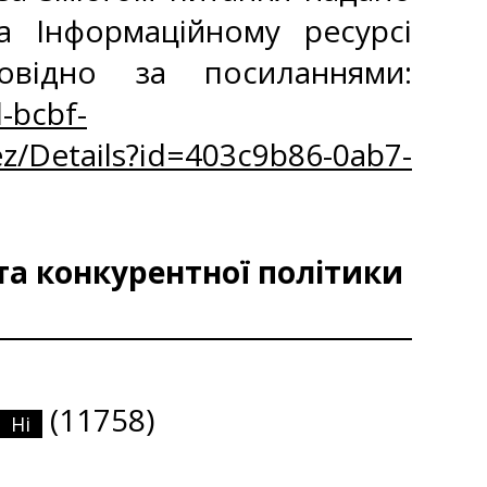
а Інформаційному ресурсі
овідно за посиланнями:
-bcbf-
z/Details?id=403c9b86-0ab7-
та конкурентної політики
(11758)
Ні