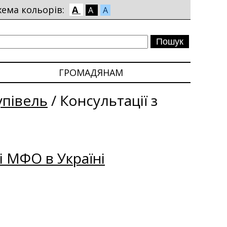
хема кольорів:
A
A
A
ГРОМАДЯНАМ
упівель
/
Консультації з
і МФО в Україні