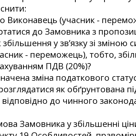
снити:
во Виконавець (учасник - перем
ртатися до Замовника з пропозиц
к збільшення у зв’язку зі зміною
асник - переможець), тобто, зб
рахуванням ПДВ (20%)?
значена зміна податкового статус
озглядатися як обґрунтована пі
 відповідно до чинного законод
дмова Замовника у збільшенні цін
ункту 19 Особливостей, правомі