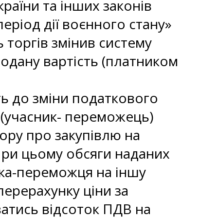
раїни та інших законів
еріод дії воєнного стану»
 торгів змінив систему
додану вартість (платником
ь до зміни податкового
 (учасник- переможець)
вору про закупівлю на
 При цьому обсяги наданих
ика-переможця на іншу
перерахунку ціни за
атись відсоток ПДВ на