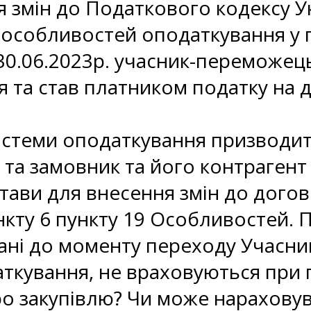
 змін до Податкового кодексу Ук
особливостей оподаткування у п
 30.06.2023р. учасник-переможець
 та став платником податку на 
истеми оподаткування призводит
та замовник та його контрагент
стави для внесення змін до дого
ункту 6 пункту 19 Особливостей.
дані до моменту переходу Учасн
ткування, не враховуються при 
о закупівлю? Чи може нараховув