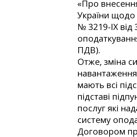
«Про внесення
України щодо 
№ 3219-IX від
оподаткування
ПДВ).
Отже, зміна с
навантаження 
мають всі під
підставі підп
послуг які на
систему опода
Договором пр