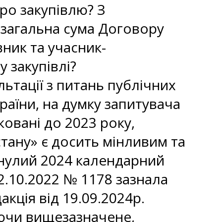
про закупівлю? З
 загальна сума Договору
ник та учасник-
 закупівлі?
льтації з питань публічних
країни, на думку запитувача
ковані до 2023 року,
тану» є досить мінливим та
инулий 2024 календарний
12.10.2022 № 1178 зазнала
акція від 19.09.2024р.
уючи вищезазначене,