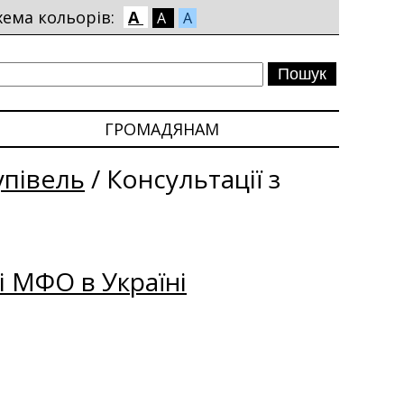
хема кольорів:
A
A
A
ГРОМАДЯНАМ
упівель
/
Консультації з
і МФО в Україні