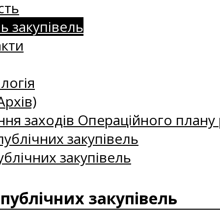
сть
нь закупівель
акти
логія
Архів)
ння заходів Операційного плану р
ублічних закупівель
ублічних закупівель
 публічних закупівель