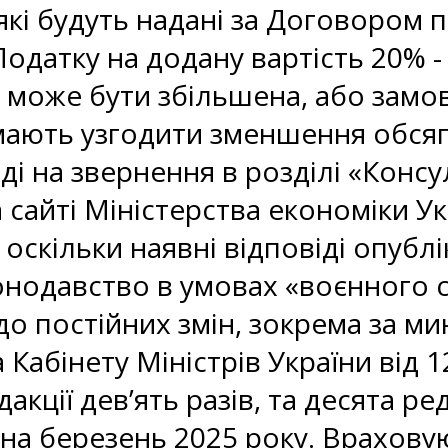
 які будуть надані за Договором 
одатку на додану вартість 20% -
 може бути збільшена, або замов
ають узгодити зменшення обсягу
ді на звернення в розділі «Консу
а сайті Міністерства економіки У
 оскільки наявні відповіді опублі
нодавство в умовах «воєнного с
о постійних змін, зокрема за м
 Кабінету Міністрів України від 
кції дев’ять разів, та десята ред
на березень 2025 року. Врахов