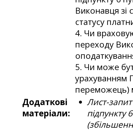
Виконавця зі 
статусу платн
4. Чи врахову
переходу Вико
оподаткування
5. Чи може бут
урахуванням П
переможець) м
Додаткові
Лист-запит
матеріали:
підпункту 
(збільшен