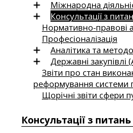
Міжнародна діяльні
Консультації з пита
Нормативно-правові 
Професіоналізація
Аналітика та методо
Державні закупівлі (
Звіти про стан викона
реформування системи п
Щорічні звіти сфери п
Консультації з питань