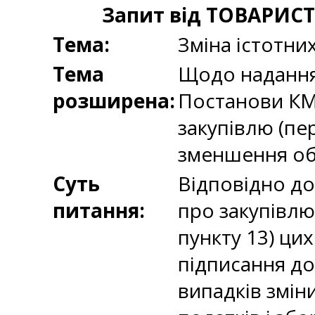
Запит від ТОВАРИ
Тема:
Зміна істотни
Тема
Щодо надання 
розширена:
Постанови КМУ
закупівлю (пе
зменшення обс
Суть
Відповідно до
питання:
про закупівлю,
пункту 13) ци
підписання до
випадків зміни