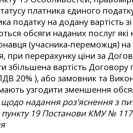
статусу платника єдиного податку
ика податку на додану вартість з
ються обсяги наданих послуг які
навця (учасника-переможця) на 
, при перерахунку ціни за Дого
и збільшена вартість Договору пр
ДВ 20% ), або замовник та Викон
ають узгодити зменшення обсягу
 щодо надання роз'яснення з пи
6 пункту 19 Постанови КМУ № 1178
ня