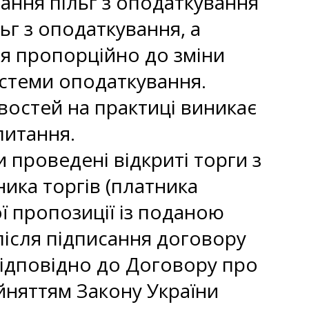
дання пільг з оподаткування
ьг з оподаткування, а
ня пропорційно до зміни
стеми оподаткування.
ивостей на практиці виникає
питання.
проведені відкриті торги з
ика торгів (платника
ї пропозиції із поданою
після підписання договору
відповідно до Договору про
рийняттям Закону України