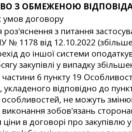
СТВО З ОБМЕЖЕНОЮ ВІДПОВІД
х умов договору
роз'яснення з питання застосува
 № 1178 від 12.10.2022 (збільш
рехід до іншої системи оподаткув
ягу закупівлі у випадку збільше
 частини 6 пункту 19 Особливост
 укладеного відповідно до пункті
х особливостей, не можуть зміню
 виконання зобов'язань сторонам
 ціни в договорі про закупівлю у