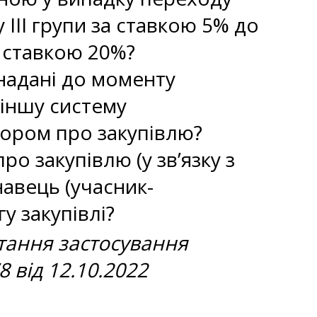
 ІІІ групи за ставкою 5% до
і ставкою 20%?
 надані до моменту
іншу систему
вором про закупівлю?
о закупівлю (у зв’язку з
авець (учасник-
 закупівлі?
тання застосування
 від 12.10.2022