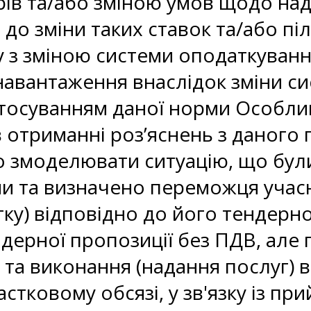
орів та/або зміною умов щодо на
 до зміни таких ставок та/або піл
ку з зміною системи оподаткуван
авантаження внаслідок зміни си
застосуванням даної норми Особл
в отриманні роз’яснень з даного 
 змоделювати ситуацію, що були 
 та визначено переможця учасн
ку) відповідно до його тендерно
дерної пропозиції без ПДВ, але 
 та виконання (надання послуг) 
астковому обсязі, у зв'язку із п