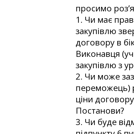
просимо роз’я
1. Чи має пра
закупівлю зве
договору в бі
Виконавця (уч
закупівлю з у
2. Чи може за
переможець) р
ціни договору
Постанови?
3. Чи буде ві
підпункту 6 п