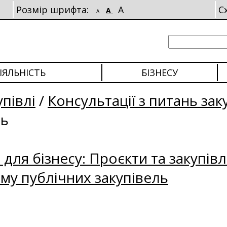
Розмір шрифта:
A
С
A
A
ІЯЛЬНІСТЬ
БІЗНЕСУ
упівлі
/
Консультації з питань зак
ль
для бізнесу: Проєкти та закупівл
му публічних закупівель