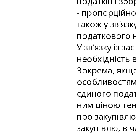
податків і зб
- пропорційно
також у зв'яз
податкового н
У зв’язку із 
необхідність 
Зокрема, якщо
особливостями
єдиного подат
ним ціною тен
про закупівлю
закупівлю, в ч