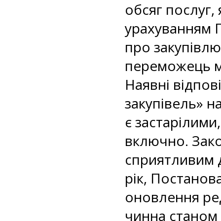
обсяг послуг,
урахуванням П
про закупівлю
переможець м
Наявні відпові
закупівель» н
є застарілими,
включно. Зако
сприятливим д
рік, Постанова
оновлення реда
чинна станом 