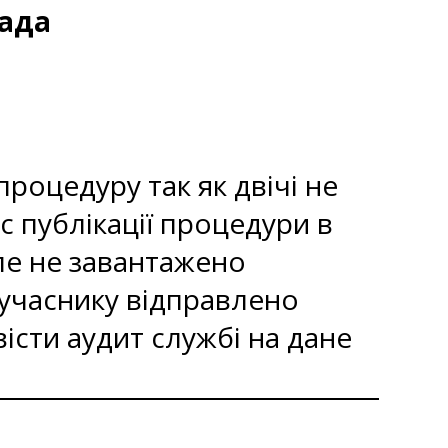
рада
роцедуру так як двічі не
ас публікації процедури в
ле не завантажено
 учаснику відправлено
сти аудит службі на дане