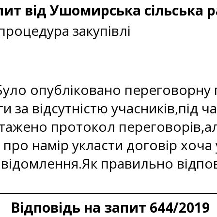
пит від Ушомирська сільська 
роцедура закупівлі
уло опубліковано переговорну п
и за відсутністю учасників,під ч
нтажено протокол переговорів,а
про намір укласти договір хоча
ідомлення.Як правильно відпові
Відповідь на запит 644/2019