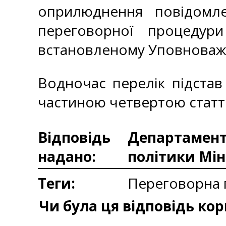
оприлюднення повідомле
переговорної процедур
встановленому Уповноваж
Водночас перелік підстав
частиною четвертою статті
Відповідь
Департаменто
надано:
політики Мін
Теги:
Переговорна п
Чи була ця відповідь ко