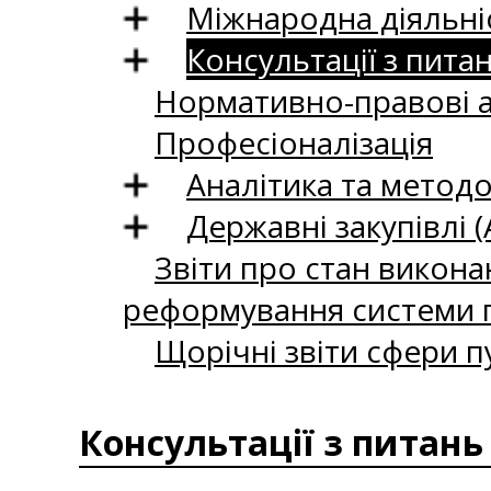
Міжнародна діяльні
Консультації з пита
Нормативно-правові 
Професіоналізація
Аналітика та методо
Державні закупівлі (
Звіти про стан викона
реформування системи п
Щорічні звіти сфери п
Консультації з питань