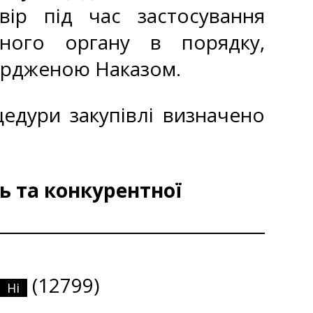
ір під час застосування
еного органу в порядку,
ердженою Наказом.
едури закупівлі визначено
ь та конкурентної
(12799)
Ні