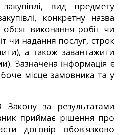
 закупівлі, вид предмету
акупівлі, конкретну назва
о обсяг виконання робіт чи
іт чи надання послуг, строк
чити), а також завантажити
и). Зазначена інформація є
боче місце замовника та у
9 Закону за результатами
овник приймає рішення про
асти договір обов'язково