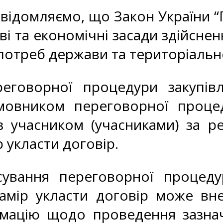
ідомляємо, що Закон України “Пр
і та економічні засади здійсненн
 потреб держави та територіальн
еговорної процедури закупів
мовником переговорної процед
з учасником (учасниками) за р
 укласти договір.
ування переговорної процеду
амір укласти договір може вн
ормацію щодо проведення зазна