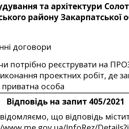
будування та архітектури Соло
ського району Закарпатської о
нні договори
 чи потрібно реєструвати на ПР
иконання проектних робіт, де за
- приватна особа
Відповідь на запит 405/2021
ідомляємо, що відповідь містить
//www.me.gov.ua/InfoRez/Details?