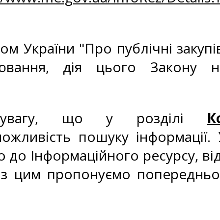
ом України "Про публічні закупі
ювання, дія цього Закону 
о увагу, що у розділі
К
ожливість пошуку інформації. 
 до Інформаційного ресурсу, ві
ку з цим пропонуємо попереднь