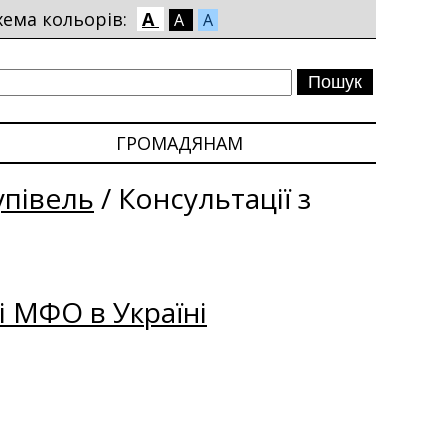
хема кольорів:
A
A
A
ГРОМАДЯНАМ
упівель
/
Консультації з
і МФО в Україні