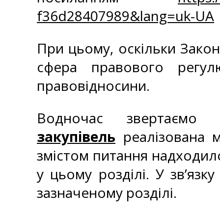
f36d28407989&lang=uk-UA
При цьому, оскільки Закон
сфера правового регул
правовідносини.
Водночас звертаєм
закупівель
реалізована м
змістом питання надходило
у цьому розділі. У зв’яз
зазначеному розділі.