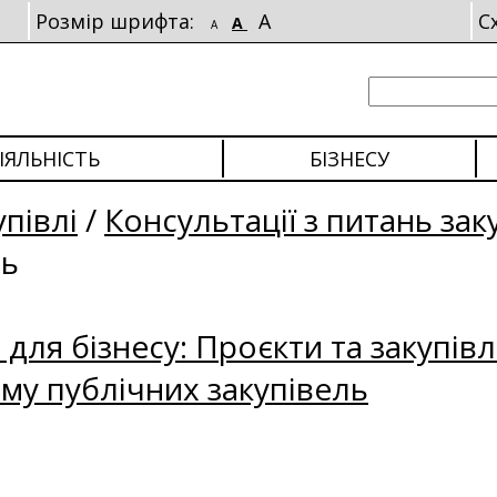
Розмір шрифта:
A
С
A
A
ІЯЛЬНІСТЬ
БІЗНЕСУ
упівлі
/
Консультації з питань зак
ль
для бізнесу: Проєкти та закупівл
му публічних закупівель