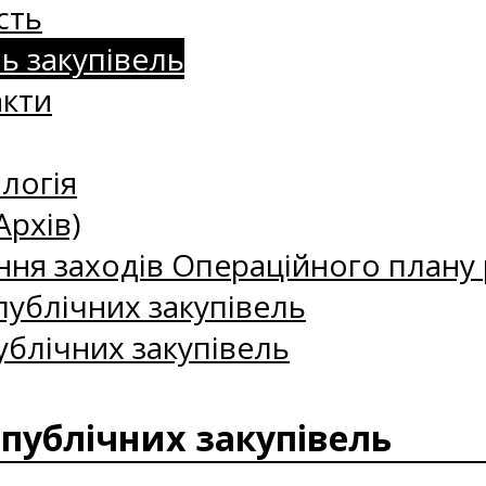
сть
нь закупівель
акти
логія
Архів)
ння заходів Операційного плану р
ублічних закупівель
ублічних закупівель
 публічних закупівель