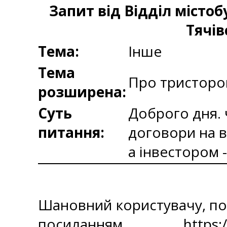
Запит від Відділ місто
Тячів
Тема:
Інше
Тема
Про тристоро
розширена:
Суть
Доброго дня.
питання:
договори на в
а інвестором 
Шановний користувачу, пов
посиланням
https: