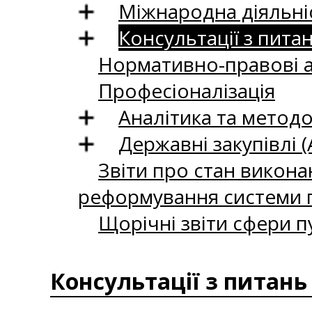
Міжнародна діяльні
Консультації з пита
Нормативно-правові 
Професіоналізація
Аналітика та методо
Державні закупівлі (
Звіти про стан викона
реформування системи п
Щорічні звіти сфери п
Консультації з питань