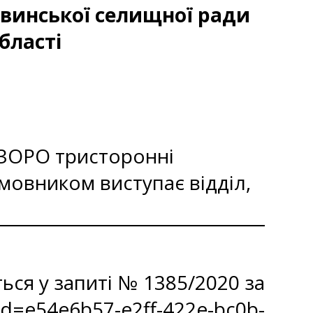
твинської селищної ради
бласті
ОЗОРО тристоронні
мовником виступає відділ,
ся у запиті № 1385/2020 за
id=e54e6b57-e2ff-422e-bc0b-