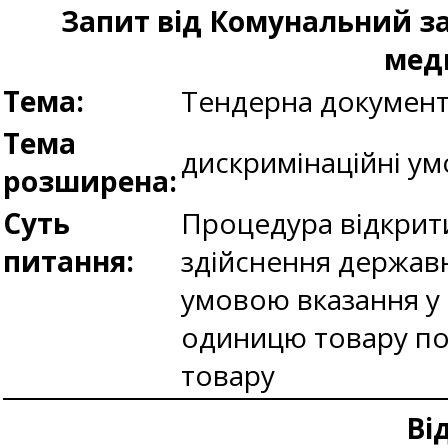
Запит від Комунальний з
мед
Тема:
Тендерна документ
Тема
дискримінаційні у
розширена:
Суть
Процедура відкрити
питання:
здійснення державн
умовою вказання у д
одиницю товару пов
товару
Ві