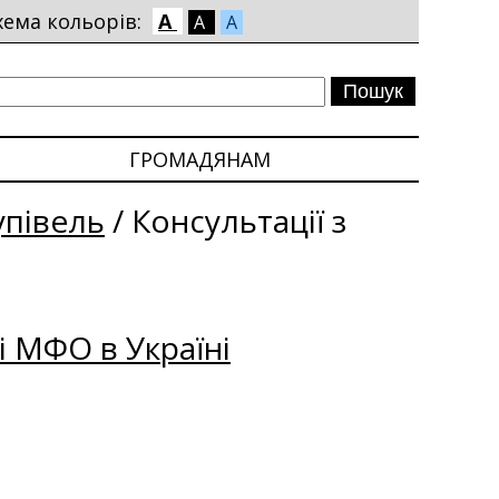
хема кольорів:
A
A
A
ГРОМАДЯНАМ
упівель
/
Консультації з
і МФО в Україні