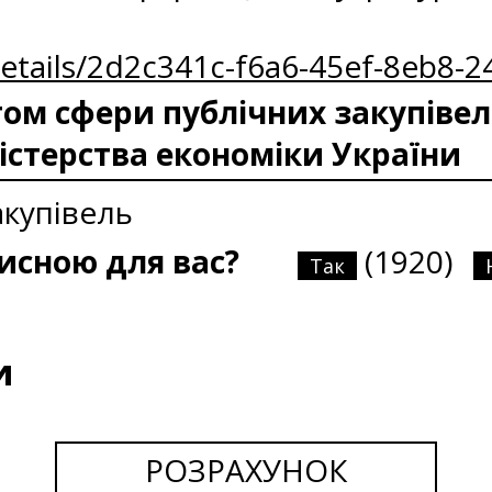
Details/2d2c341c-f6a6-45ef-8eb8-
м сфери публічних закупівел
істерства економіки України
акупівель
рисною для вас?
(1920)
Так
и
РОЗРАХУНОК