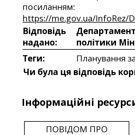
посиланням:
https://me.gov.ua/InfoRez/
Відповідь
Департаменто
надано:
політики Мін
Теги:
Планування з
Чи була ця відповідь ко
Інформаційні ресурс
ПОВІДОМ ПРО