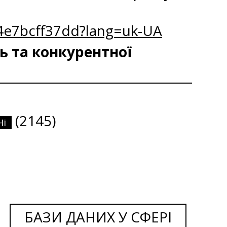
24e7bcff37dd?lang=uk-UA
ь та конкурентної
(2145)
Ні
БАЗИ ДАНИХ У СФЕРІ