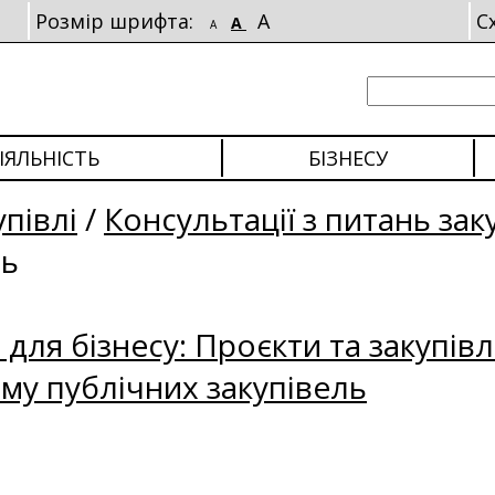
Розмір шрифта:
A
С
A
A
ІЯЛЬНІСТЬ
БІЗНЕСУ
упівлі
/
Консультації з питань зак
ль
для бізнесу: Проєкти та закупівл
му публічних закупівель