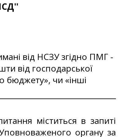
СД''
мані від НСЗУ згідно ПМГ -
шти від господарської
о бюджету», чи «інші
итання міститься в запиті
 Уповноваженого органу за