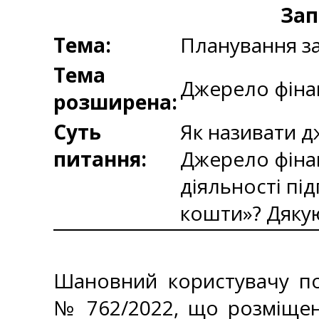
Зап
Тема:
Планування з
Тема
Джерело фіна
розширена:
Суть
Як називати д
питання:
Джерело фінан
діяльності пі
кошти»? Дякую
Шановний користувачу по
№ 762/2022, що розміщен