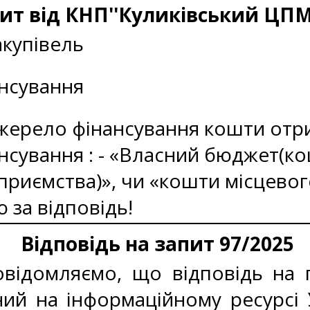
ит від КНП''Куликівський ЦПМ
акупівель
нсування
жерело фінансування кошти отри
сування : - «Власний бюджет(ко
дприємства)», чи «кошти місцевог
 за відповідь!
Відповідь на запит 97/2025
відомляємо, що відповідь на п
ий на інформаційному ресурсі