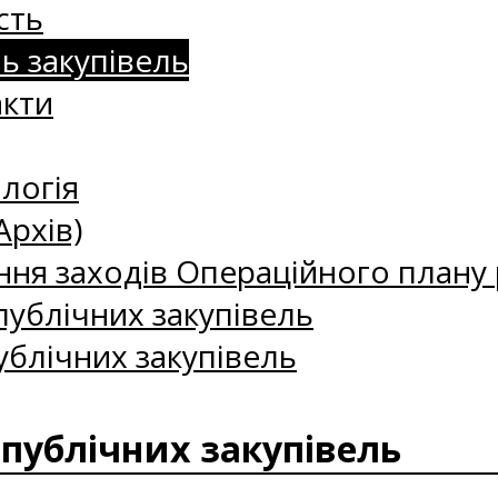
сть
нь закупівель
акти
логія
Архів)
ння заходів Операційного плану р
ублічних закупівель
ублічних закупівель
 публічних закупівель