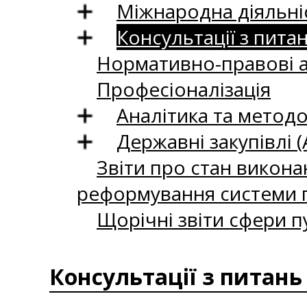
Міжнародна діяльні
Консультації з пита
Нормативно-правові 
Професіоналізація
Аналітика та методо
Державні закупівлі (
Звіти про стан викона
реформування системи п
Щорічні звіти сфери п
Консультації з питань