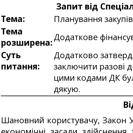
Запит від Спеціа
Тема:
Планування закупі
Тема
Додаткове фінансу
розширена:
Суть
Додатково затверд
питання:
заключити разові д
цими кодами ДК бу
дякую.
Ві
Шановний користувачу, Закон Ук
економічні засади здійснення 