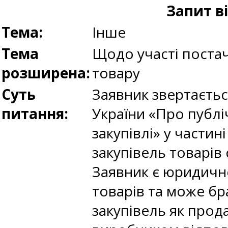
Запит в
Тема:
Інше
Тема
Щодо участі постач
розширена:
товару
Суть
Заявник звертаєтьс
питання:
України «Про публі
закупівлі» у частин
закупівель товарів
Заявник є юридично
товарів та може бр
закупівель як прод