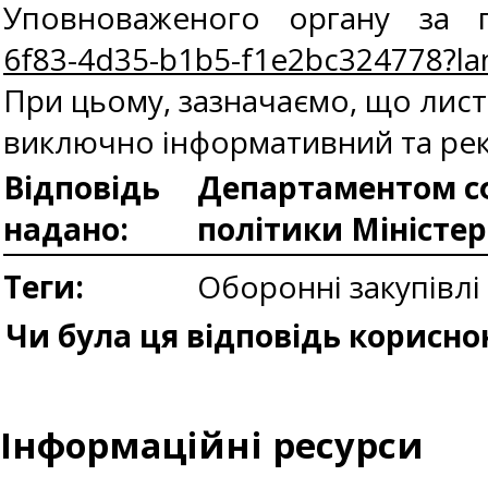
Уповноваженого органу за п
6f83-4d35-b1b5-f1e2bc324778?l
При цьому, зазначаємо, що лис
виключно інформативний та рек
Відповідь
Департаментом сф
надано:
політики Міністе
Теги:
Оборонні закупівлі
Чи була ця відповідь корисно
Інформаційні ресурси