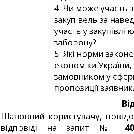
4. Чи може участь 
закупівель за наве
участь у закупівлі
заборону?
5. Які норми закон
економіки України
замовником у сфер
пропозиції заявник
Ві
Шановний користувачу, повідо
відповіді на запит №
4