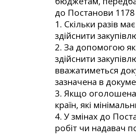
бюджетам, передбач
до Постанови 1178 
1. Скільки разів м
здійснити закупівл
2. За допомогою я
здійснити закупівл
вважатиметься док
зазначена в докуме
3. Якщо оголошена
країн, які мінімал
4. У змінах до Пос
робіт чи надавач по