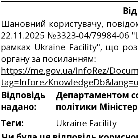
Від
Шановний користувачу, повідомл
22.11.2025 №3323-04/79984-06 "
рамках Ukraine Facility", що 
органу за посиланням:
https://me.gov.ua/InfoRez/Docum
tag=InforezKnowledgeDb&lang=
Відповідь
Департаментом сф
надано:
політики Міністе
Теги:
Ukraine Facility
Чи була ця відповідь корисно