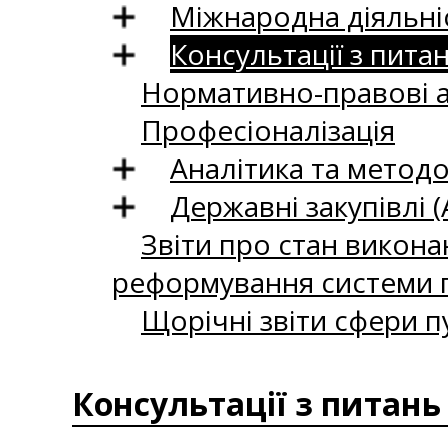
Міжнародна діяльні
Консультації з пита
Нормативно-правові 
Професіоналізація
Аналітика та методо
Державні закупівлі (
Звіти про стан викона
реформування системи п
Щорічні звіти сфери п
Консультації з питань