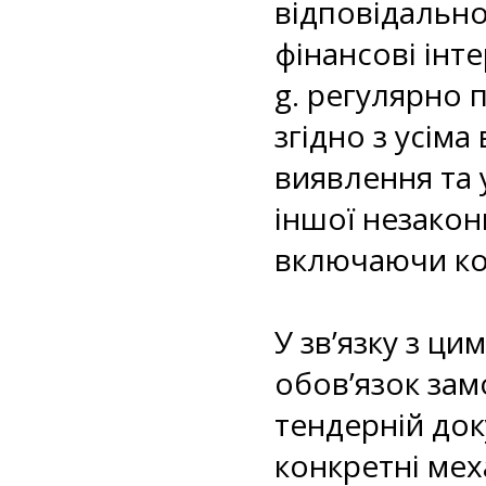
відповідально
фінансові інт
g. регулярно 
згідно з усім
виявлення та 
іншої незакон
включаючи кон
У зв’язку з ц
обов’язок зам
тендерній док
конкретні мех