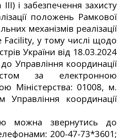
 III) і забезпечення захисту
лізації положень Рамкової
ьних механізмів реалізації
Facility, у тому числі щодо
рів України від 18.03.2024
 до Управління координації
истом за електронною
 Міністерства: 01008, м.
м Управління координації
єю можна звернутись до
елефонами: 200-47-73*3601;