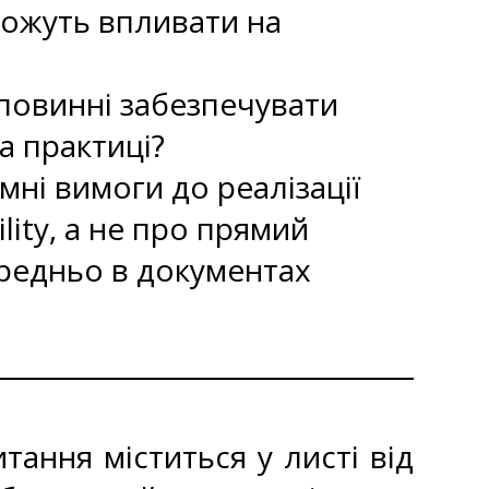
можуть впливати на
повинні забезпечувати
а практиці?
мні вимоги до реалізації
lity, а не про прямий
ередньо в документах
ання міститься у листі від