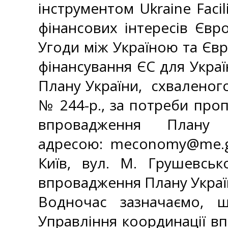
інструментом Ukraine Facili
фінансових інтересів Євр
Угоди між Україною та Єв
фінансування ЄС для Україн
Плану України, схваленого
№ 244-р., за потреби про
впровадження Плану
адресою:
meconomy@me.g
Київ, вул. М. Грушевськ
впровадження Плану Украї
Водночас зазначаємо, 
Управління координації в