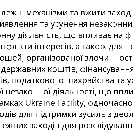
алежні механізми та вжити заход
виявлення та усунення незаконних
онну діяльність, що впливає на ф
флікти інтересів, а також для 
ошей, організованої злочинност
державних коштів, фінансування
ів, податкового шахрайства та у
ї незаконної діяльності, що впли
амках Ukraine Facility, одночас
дів для підтримки зусиль з деолі
лежних заходів для розслідуванн