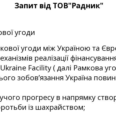
Запит від ТОВ"Радник"
ової угоди
мкової угоди між Україною та Є
еханізмів реалізації фінансування
Ukraine Facility ( далі Рамкова 
ього зобов’язання Україна повин
шучого прогресу в напрямку ство
ротьби із шахрайством;