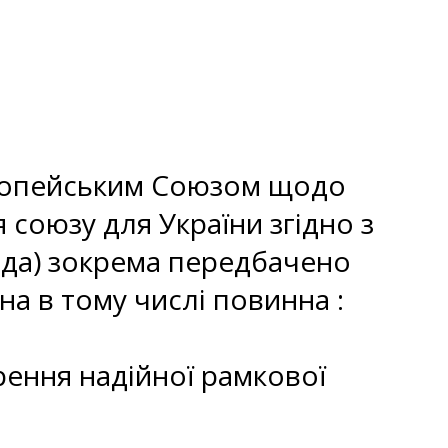
вропейським Союзом щодо
 союзу для України згідно з
угода) зокрема передбачено
на в тому числі повинна :
рення надійної рамкової