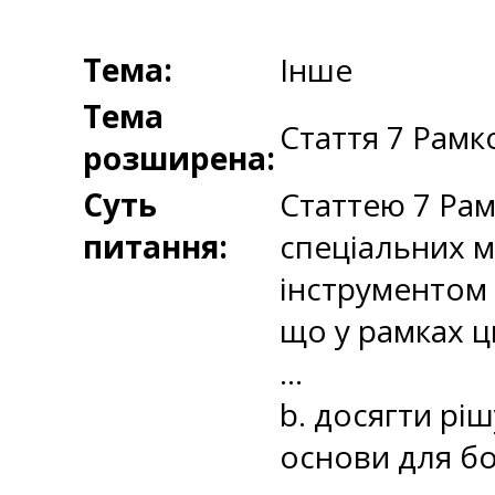
Тема:
Інше
Тема
Стаття 7 Рамк
розширена:
Суть
Статтею 7 Ра
питання:
спеціальних м
інструментом 
що у рамках ц
…
b. досягти рі
основи для бо