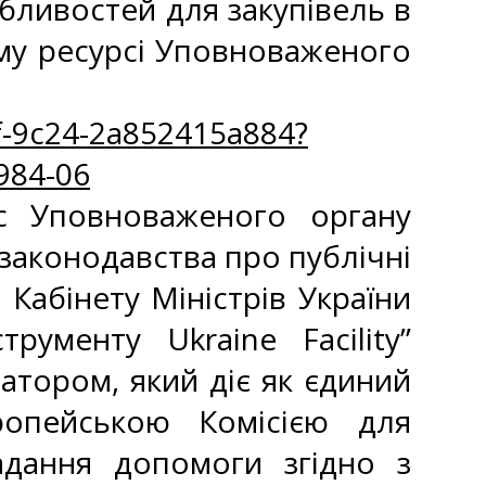
бливостей для закупівель в
ому ресурсі Уповноваженого
f-9c24-2a852415a884?
984-06
рс Уповноваженого органу
законодавства про публічні
 Кабінету Міністрів України
рументу Ukraine Facility”
тором, який діє як єдиний
опейською Комісією для
адання допомоги згідно з