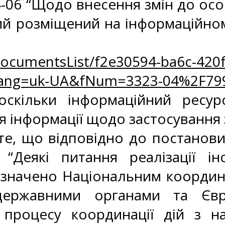
-06 “Щодо внесення змін до осо
 який розміщений на інформаційн
/DocumentsList/f2e30594-ba6c-420
lang=uk-UA&fNum=3323-04%2F79
оскільки інформаційний ресу
 інформації щодо застосування 
 те, що відповідно до постанови
Деякі питання реалізації інст
изначено Національним координа
державними органами та Євр
 процесу координації дій з н