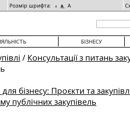
Розмір шрифта:
A
С
A
A
ІЯЛЬНІСТЬ
БІЗНЕСУ
упівлі
/
Консультації з питань зак
ль
для бізнесу: Проєкти та закупівл
му публічних закупівель