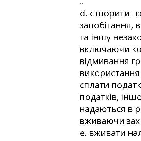
..
d. створити н
запобігання, 
та іншу незак
включаючи кон
відмивання гр
використання 
сплати податк
податків, іншо
надаються в р
вживаючи захо
e. вживати на