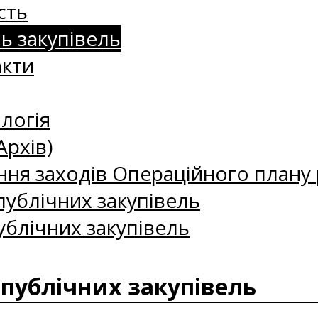
сть
нь закупівель
акти
логія
Архів)
ння заходів Операційного плану р
ублічних закупівель
ублічних закупівель
 публічних закупівель