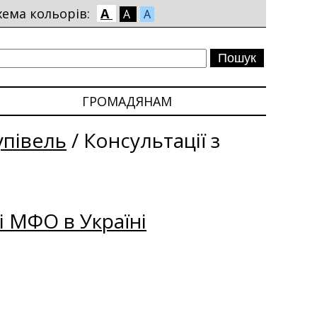
хема кольорів:
A
A
A
ГРОМАДЯНАМ
упівель
/
Консультації з
і МФО в Україні