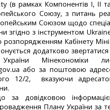
ty (в рамках Компонентів I, II та
опейського Союзу, з питань реа
ропейським Союзом щодо спеціал
и згідно з інструментом Ukraine 
 розпорядженням Кабінету Мініст
понується додатково звертатися
 України Мінекономіки л
ov.ua
або за поштовою адресою
ого 12/2, вказуючи адресато
ни.
що за довідковою інформаці
провадження Плану України за т