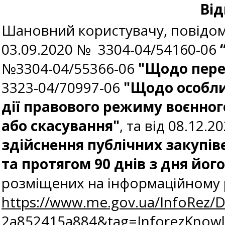
Від
Шановний користувачу, повідомл
03.09.2020 № 3304-04/54160-06
№3304-04/55366-06
"Щодо пере
3323-04/70997-06
"Щодо особли
дії правового режиму воєнног
або скасування"
, та від 08.12.
здійснення публічних закупів
та протягом 90 днів з дня йог
розміщених на інформаційному 
https://www.me.gov.ua/InfoRez/
2a852415a884&tag=InforezKno