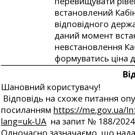
перевищувати рівен
встановлений Кабін
відповідного держа
даний момент вста
невстановлення Каб
формуватись ціна 
Ві
Шановний користувачу!
Відповідь на схоже питання опу
посиланням
https://me.gov.ua/I
lang=uk-UA
на запит № 188/2024
Одночасно зазначаємо, що нада