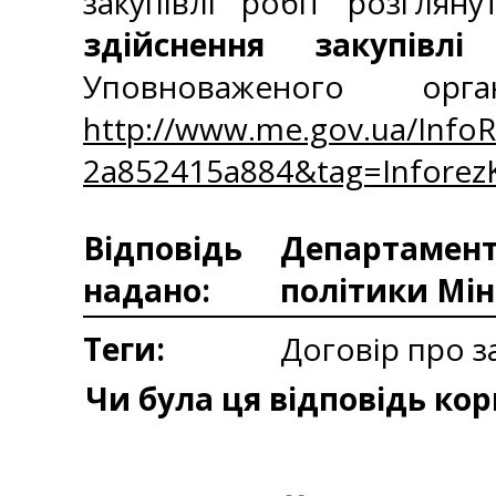
закупівлі робіт розглян
здійснення закупівлі
Уповноваженого ор
http://www.me.gov.ua/Info
2a852415a884&tag=Infore
Відповідь
Департаменто
надано:
політики Мін
Теги:
Договір про з
Чи була ця відповідь ко