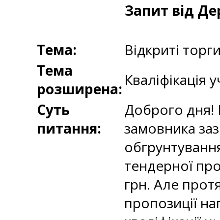
Запит від Д
Тема:
Відкриті торг
Тема
Кваліфікація у
розширена:
Суть
Доброго дня! 
питання:
замовника заз
обгрунтування
тендерної про
грн. Але прот
пропозиції на