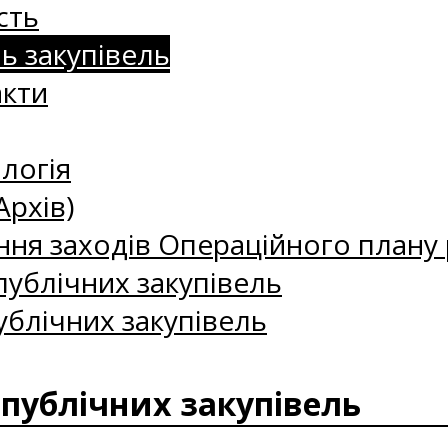
сть
нь закупівель
акти
логія
Архів)
ння заходів Операційного плану р
ублічних закупівель
ублічних закупівель
 публічних закупівель