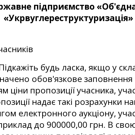
ержавне підприємство «Об'єдн
«Укрвуглереструктуризація»
и
часників
Підкажіть будь ласка, якщо у скл
начено обов'язкове заповнення 
м ціни пропозиції учасника, учас
позиції надає такі розрахунки н
ягом електронного аукціону, уча
приклад до 900000,00 грн. В свою