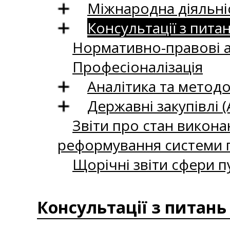
Міжнародна діяльні
Консультації з пита
Нормативно-правові 
Професіоналізація
Аналітика та методо
Державні закупівлі (
Звіти про стан викона
реформування системи п
Щорічні звіти сфери п
Консультації з питань