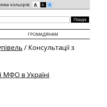
хема кольорів:
A
A
A
ГРОМАДЯНАМ
упівель
/
Консультації з
і МФО в Україні