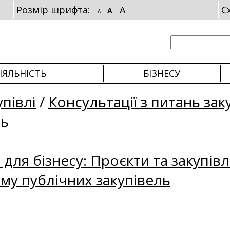
Розмір шрифта:
A
С
A
A
ІЯЛЬНІСТЬ
БІЗНЕСУ
упівлі
/
Консультації з питань зак
ль
для бізнесу: Проєкти та закупівл
му публічних закупівель