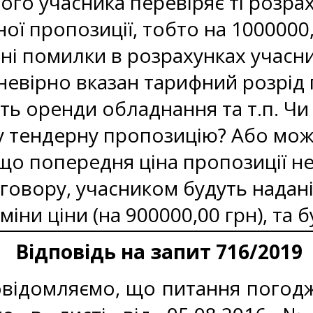
ього учасника перевіряє ті розрах
ної пропозиції, тобто на 100000
ні помилки в розрахунках учасни
 невірно вказан тарифний розрід 
сть оренди обладнання та т.п. Ч
у тендерну пропозицію? Або можн
що попередня ціна пропозиції не 
говору, учасником будуть надані
міни ціни (на 900000,00 грн), та
Відповідь на запит 716/2019
відомляємо, що питання погодже