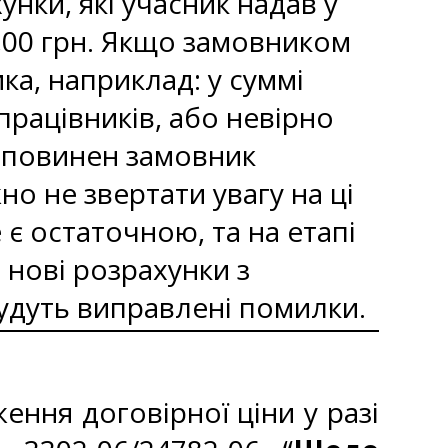
унки, які учасник надав у
0,00 грн. Якщо замовником
ка, наприклад: у суммі
працівників, або невірно
и повинен замовник
о не звертати увагу на ці
є остаточною, та на етапі
 нові розрахунки з
 будуть виправлені помилки.
ння договірної ціни у разі