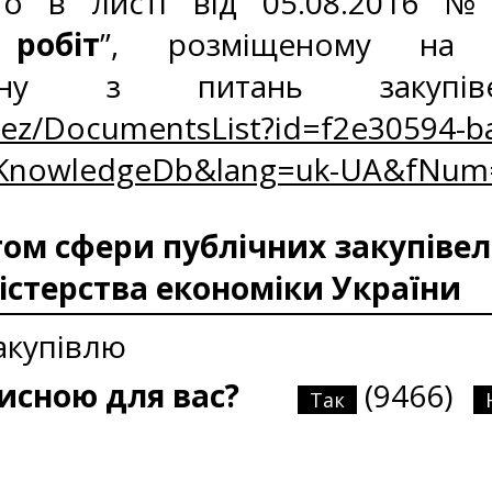
уто в листі від 05.08.2016 №
 робіт
”, розміщеному на І
гану з питань закупі
Rez/DocumentsList?id=f2e30594-ba
zKnowledgeDb&lang=uk-UA&fNum
м сфери публічних закупівел
істерства економіки України
акупівлю
рисною для вас?
(9466)
Так