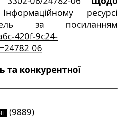
 3302-06/24782-06 “
Щодо
нформаційному ресурсі
вель за посиланням
6c-420f-9c24-
=24782-06
ь та конкурентної
(9889)
Ні