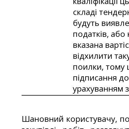
кваліфікації ц
складі тендер
будуть виявле
податків, або
вказана варті
відхилити так
поилки, тому 
підписання до
урахуванням з
Шановний користувачу, по