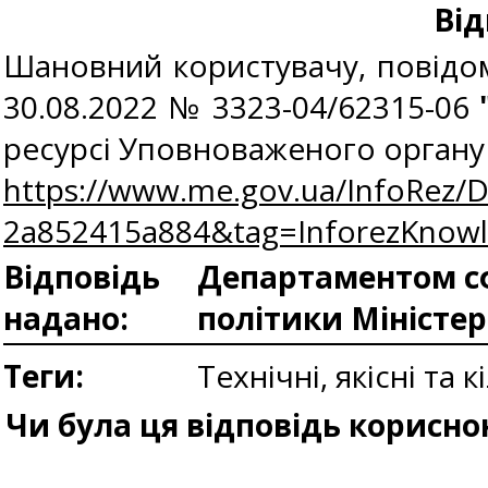
Від
Шановний користувачу, повідомл
30.08.2022 № 3323-04/62315-06
ресурсі Уповноваженого органу
https://www.me.gov.ua/InfoRez/
2a852415a884&tag=InforezKno
Відповідь
Департаментом сф
надано:
політики Міністе
Теги:
Технічні, якісні та
Чи була ця відповідь корисно