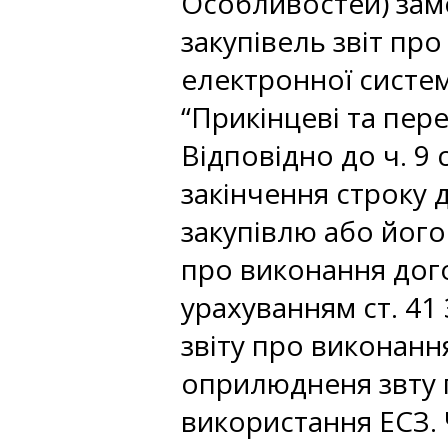
Особливостей) зам
закупівель звіт пр
електронної системи
“Прикінцеві та пер
Відповідно до ч. 9 
закінчення строку 
закупівлю або йог
про виконання дого
урахуванням ст. 41
звіту про виконанн
оприлюдненя звту п
використання ЕСЗ.