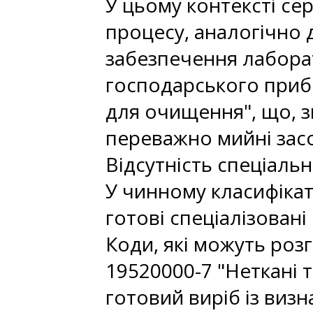
У цьому контексті с
процесу, аналогічно 
забезпечення лабора
господарського приби
для очищення", що, з
переважно мийні засо
Відсутність спеціальн
У чинному класифіка
готові спеціалізован
Коди, які можуть розг
19520000-7 "Неткані т
готовий виріб із виз