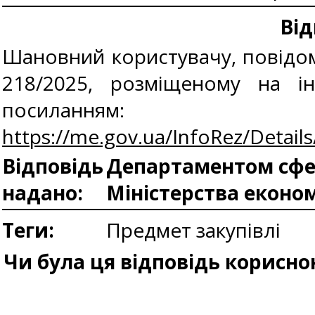
Від
Шановний користувачу, повідом
218/2025, розміщеному на і
посиланням:
https://me.gov.ua/InfoRez/Detai
Відповідь
Департаментом сфер
надано:
Міністерства еконо
Теги:
Предмет закупівлі
Чи була ця відповідь корисно