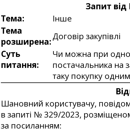
Запит від 
Тема:
Інше
Тема
Договір закупівлі
розширена:
Суть
Чи можна при однор
питання:
постачальника на з
таку покупку одни
Від
Шановний користувачу, повідомл
в запиті № 329/2023, розміщен
за посиланням: