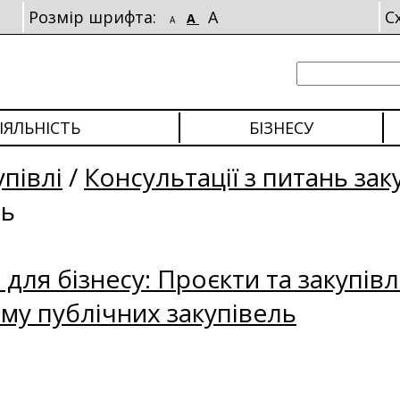
Розмір шрифта:
A
С
A
A
ІЯЛЬНІСТЬ
БІЗНЕСУ
упівлі
/
Консультації з питань зак
ль
для бізнесу: Проєкти та закупівл
му публічних закупівель