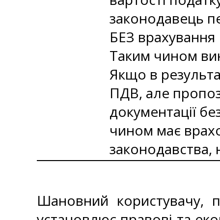
законодавець пе
БЕЗ врахування
Таким чином вин
Якщо в результ
ПДВ, але пропоз
документації без
чином має врахо
законодавства, н
Шановний користувачу, п
установлює правові та екон