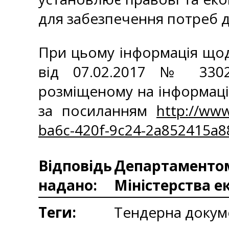
для забезпечення потреб д
При цьому інформація щодо
від 07.02.2017 № 3302-
розміщеному на інформаці
за посиланням
http://ww
ba6c-420f-9c24-2a852415a
Відповідь
Департаментом 
надано:
Міністерства е
Теги:
Тендерна докум