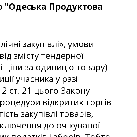
ю "Одеська Продуктова
лічні закупівлі», умови
від змісту тендерної
лі ціни за одиницю товару)
ії учасника у разі
2 ст. 21 цього Закону
роцедури відкритих торгів
сть закупівлі товарів,
включення до очікуваної
их податків і зборів. Тобто