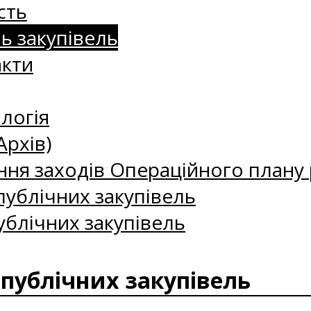
сть
нь закупівель
акти
логія
Архів)
ння заходів Операційного плану р
ублічних закупівель
ублічних закупівель
 публічних закупівель