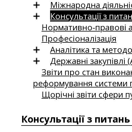
Міжнародна діяльні
Консультації з пита
Нормативно-правові 
Професіоналізація
Аналітика та методо
Державні закупівлі (
Звіти про стан викона
реформування системи п
Щорічні звіти сфери п
Консультації з питань