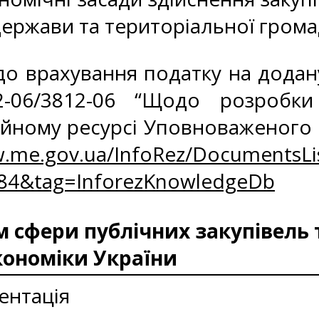
ержави та територіальної грома
 врахування податку на додану 
06/3812-06 “Щодо розробки т
йному ресурсі Уповноваженого о
w.me.gov.ua/InfoRez/DocumentsLi
884&tag=InforezKnowledgeDb
сфери публічних закупівель 
кономіки України
ентація