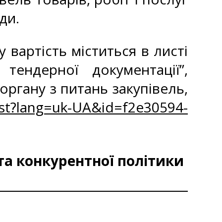
ди.
вартість міститься в листі
ендерної документації”,
ргану з питань закупівель,
st?lang=uk-UA&id=f2e30594-
та конкурентної політики