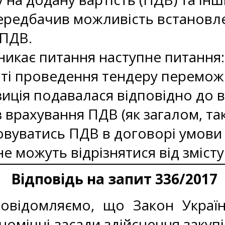
редбачив можливість встановлен
 ПДВ.
икає питання наступне питання:
аті проведення тендеру перемож
иція подавалася відповідно до 
 врахування ПДВ (як загалом, так
вуватись ПДВ в договорі умови 
е можуть відрізнятися від зміст
Відповідь на запит 336/2017
овідомляємо, що Закон України
омічні засади здійснення закупів