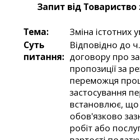
Запит від Товариство
Тема:
Зміна істотних 
Суть
Відповідно до ч.
питання:
договору про за
пропозиції за ре
переможця проце
застосування пе
встановлює, що
обов'язково зазн
робіт або послу
вартості податку