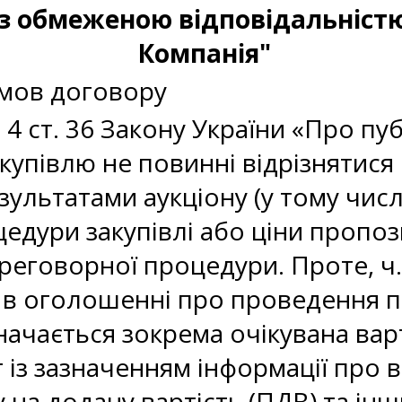
 з обмеженою відповідальніст
Компанія"
умов договору
 4 ст. 36 Закону України «Про пуб
купівлю не повинні відрізнятися 
зультатами аукціону (у тому чис
дури закупівлі або ціни пропозиц
реговорної процедури. Проте, ч. 
 в оголошенні про проведення п
ачається зокрема очікувана варті
г із зазначенням інформації про 
 на додану вартість (ПДВ) та інш