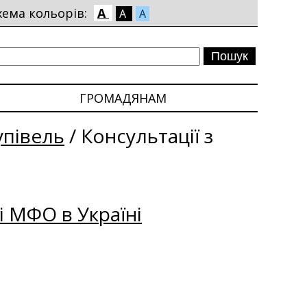
хема кольорів:
A
A
A
ГРОМАДЯНАМ
упівель
/
Консультації з
і МФО в Україні