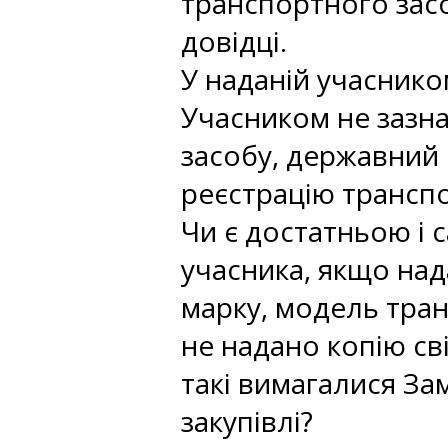
транспортного засо
довідці.
У наданій учаснико
Учасником не зазн
засобу, державний 
реєстрацію транспо
Чи є достатньою і 
учасника, якщо над
марку, модель тра
не надано копію св
такі вимагалися З
закупівлі?