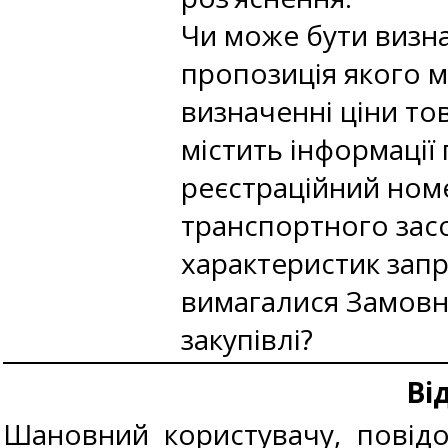
Чи може бути визн
пропозиція якого м
визначенні ціни то
містить інформації
реєстраційний номе
транспортного засо
характеристик запр
вимагалися Замовн
закупівлі?
Ві
Шановний користувачу, повідо