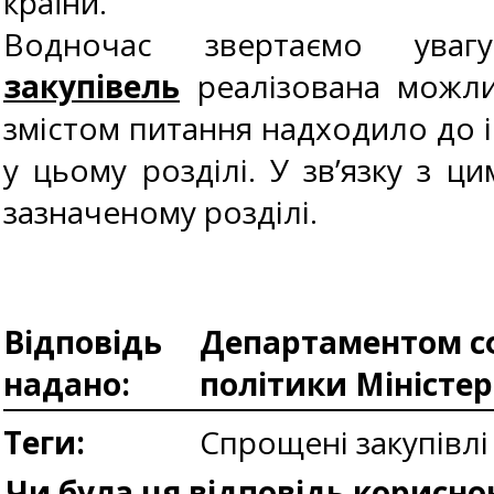
країни.
Водночас звертаємо ув
закупівель
реалізована можлив
змістом питання надходило до і
у цьому розділі. У зв’язку з
зазначеному розділі.
Відповідь
Департаментом сф
надано:
політики Міністе
Теги:
Спрощені закупівлі
Чи була ця відповідь корисно