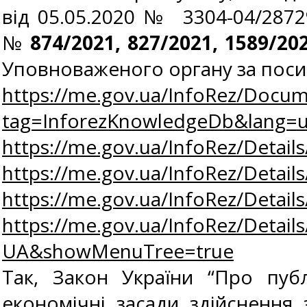
від 05.05.2020 № 3304-04/287
№
874/2021, 827/2021, 1589/20
Уповноваженого органу за пос
https://me.gov.ua/InfoRez/Docum
tag=InforezKnowledgeDb&lang
https://me.gov.ua/InfoRez/Detai
https://me.gov.ua/InfoRez/Detai
https://me.gov.ua/InfoRez/Detai
https://me.gov.ua/InfoRez/Detai
UA&showMenuTree=true
Так, Закон України “Про публ
економічні засади здійснення 