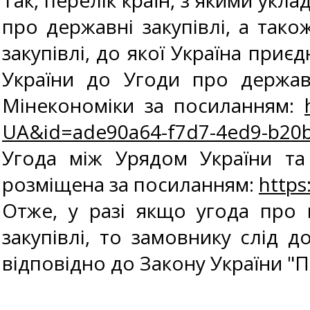
Так, перелік країн, з якими укл
про державні закупівлі, а тако
закупівлі, до якої Україна при
України до Угоди про державн
Мінекономіки за посиланням:
UA&id=ade90a64-f7d7-4ed9-b20b-4
Угода між Урядом України та
розміщена за посиланням:
https
Отже, у разі якщо угода про 
закупівлі, то замовнику слід 
відповідно до Закону України "Пр