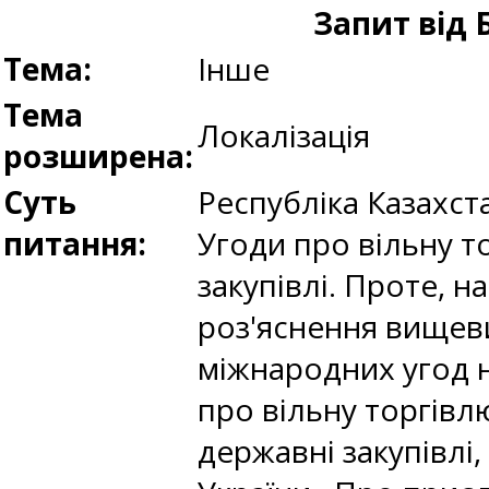
Запит від
Тема:
Інше
Тема
Локалізація
розширена:
Суть
Республіка Казахста
питання:
Угоди про вільну т
закупівлі. Проте, н
роз'яснення вищев
міжнародних угод н
про вільну торгівлю
державні закупівлі,