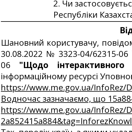
2. Чи застосовуєть
Республіки Казахст
Ві
Шановний користувачу, повідомл
30.08.2022 № 3323-04/62315-06
06
"Щодо інтерактивного і
інформаційному ресурсі Уповно
https://www.me.gov.ua/InfoRez/
Водночас зазначаємо, що 15a8
https://www.me.gov.ua/InfoRez/
2a852415a884&tag=InforezKno