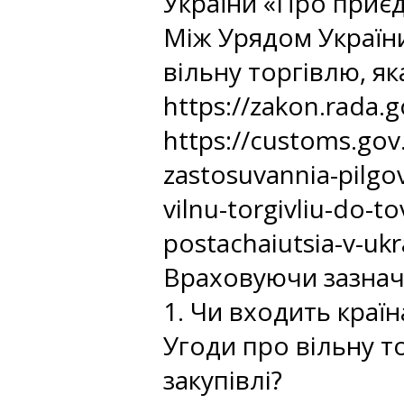
України «Про приєд
Між Урядом України
вільну торгівлю, як
https://zakon.rada.
https://customs.gov
zastosuvannia-pilg
vilnu-torgivliu-do-t
postachaiutsia-v-ukr
Враховуючи зазнач
1. Чи входить країн
Угоди про вільну т
закупівлі?