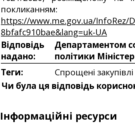
покликанням:
https://www.me.gov.ua/InfoRez/D
8bfafc910bae&lang=uk-UA
Відповідь
Департаментом сф
надано:
політики Міністе
Теги:
Спрощені закупівл
Чи була ця відповідь корисно
Інформаційні ресурси