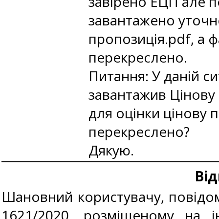
завірено ЕЦП але п
завантажено уточне
пропозиція.pdf, а 
перекреслено.
Питання: У даній с
завантажив Цінову
для оцінки цінову п
перекреслено?
Дякую.
Від
Шановний користувачу, повідом
1621/2020, розміщеному на і