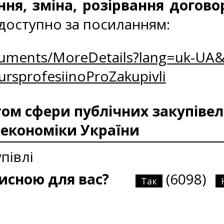
ння, зміна, розірвання догово
 доступно за посиланням:
uments/MoreDetails?lang=uk-UA&
rsprofesiinoProZakupivli
м сфери публічних закупівель
 економіки України
півлі
рисною для вас?
(6098)
Так