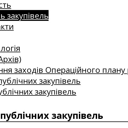
сть
нь закупівель
акти
логія
Архів)
ння заходів Операційного плану р
ублічних закупівель
ублічних закупівель
 публічних закупівель