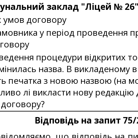
унальний заклад "Ліцей № 26"
х умов договору
амовника у період проведення пр
оговору
ведення процедури відкритих тор
мінилась назва. В викладеному в
їть печатка з новою назвою (на 
ливо лі викласти нову редакцію 
 договору?
Відповідь на запит 75/
ідомляємо, що відповідь на пит