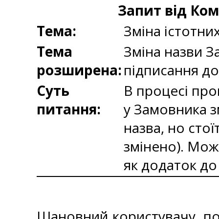
Запит від Ком
Тема:
Зміна істотни
Тема
Зміна назви З
розширена:
підписання д
Суть
В процесі про
питання:
у Замовника з
назва, но сто
змінено). Мож
як додаток до
Шановний користувачу, пов