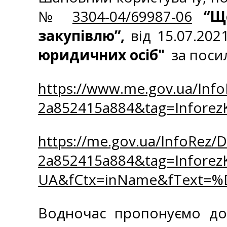
№
3304-04/69987-06
“Щ
закупівлю”,
від 15.07.20
юридичних осіб"
за поси
https://www.me.gov.ua/Inf
2a852415a884&tag=Infore
https://me.gov.ua/InfoRez/
2a852415a884&tag=Inforez
UA&fCtx=inName&fText
Водночас пропонуємо до