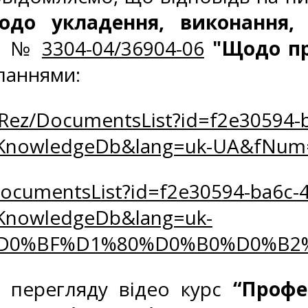
одо укладення, виконання, 
21 №
3304-04/36904-06
"Щодо пр
ланнями:
oRez/DocumentsList?id=f2e30594-b
zKnowledgeDb&lang=uk-UA&fNum
DocumentsList?id=f2e30594-ba6c-4
KnowledgeDb&lang=uk-
=%D0%BF%D1%80%D0%B0%D0%B
 перегляду відео курс
“Профе