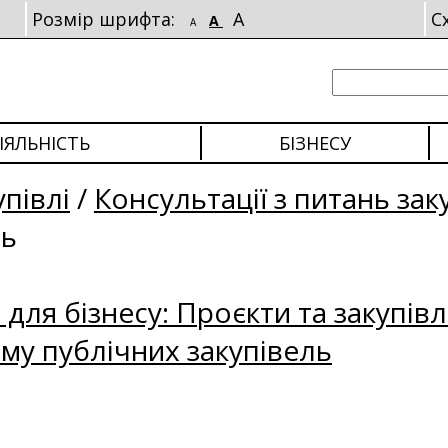
Розмір шрифта:
A
С
A
A
ІЯЛЬНІСТЬ
БІЗНЕСУ
упівлі
/
Консультації з питань зак
ль
для бізнесу: Проєкти та закупівл
му публічних закупівель