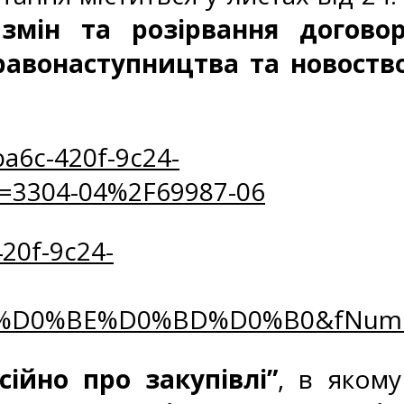
змін та розірвання догово
авонаступництва та новоств
a6c-420f-9c24-
=3304-04%2F69987-06
20f-9c24-
2%D0%BE%D0%BD%D0%B0&fNum
сійно про закупівлі”
, в яком