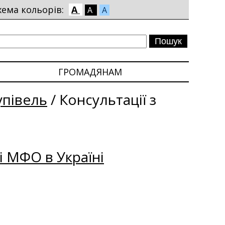
хема кольорів:
A
A
A
ГРОМАДЯНАМ
упівель
/
Консультації з
і МФО в Україні