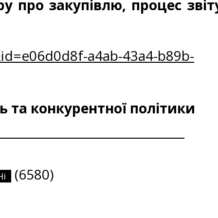
ру про закупівлю, процес зві
id=e06d0d8f-a4ab-43a4-b89b-
 та конкурентної політики
(6580)
Ні