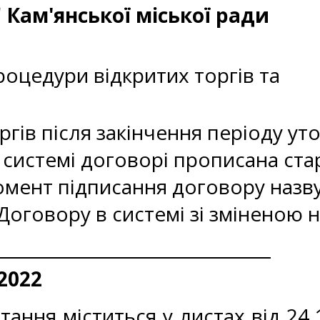
 Кам'янської міської ради
оцедури відкритих торгів та
гів після закінчення періоду ут
 системі договорі прописана ста
момент підписання договору назв
Договору в системі зі зміненою 
2022
ання міститься у листах від 24.