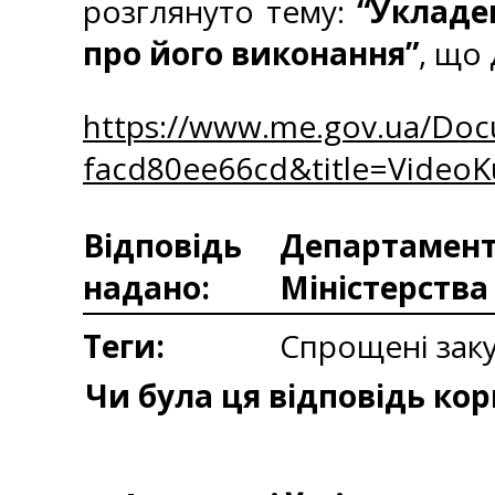
розглянуто тему:
“Укладе
про його виконання”
, що
https://www.me.gov.ua/Doc
facd80ee66cd&title=VideoKu
Відповідь
Департаменто
надано:
Міністерства
Теги:
Спрощені заку
Чи була ця відповідь ко