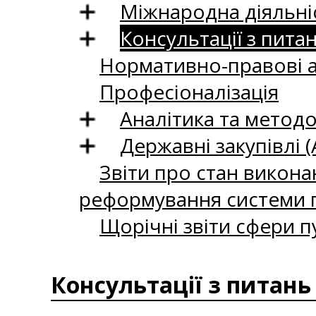
Міжнародна діяльні
Консультації з пита
Нормативно-правові 
Професіоналізація
Аналітика та методо
Державні закупівлі (
Звіти про стан викона
реформування системи п
Щорічні звіти сфери п
Консультації з питань