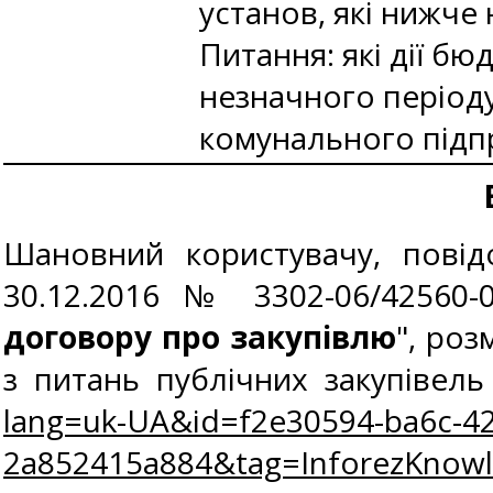
установ, які нижче 
Питання: які дії бю
незначного періоду
комунального підп
Шановний користувачу, повід
30.12.2016 № 3302-06/42560-
договору про закупівлю
", ро
з питань публічних закупівел
lang=uk-UA&id=f2e30594-ba6c-42
2a852415a884&tag=InforezKnow