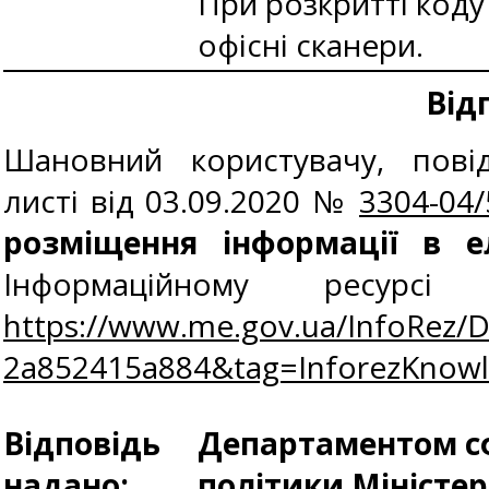
При розкритті код
офісні сканери.
Від
Шановний користувачу, пові
листі від
03.09.2020 №
3304-04/
розміщення інформації в ел
Інформаційному ресурс
https://www.me.gov.ua/InfoRez/
2a852415a884&tag=InforezKno
Відповідь
Департаментом сф
надано:
політики Міністе