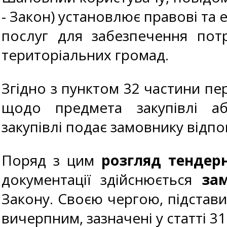
- Закон) установлює правові та е
послуг для забезпечення пот
територіальних громад.
Згідно з пунктом 32 частини пе
щодо предмета закупівлі а
закупівлі подає замовнику відпо
Поряд з цим
розгляд тендер
документації здійснюється
за
Закону. Своєю чергою, підстави
вичерпним, зазначені у статті 3