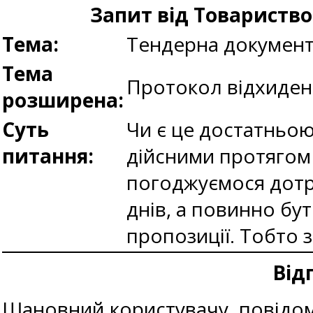
Запит від Товариств
Тема:
Тендерна документ
Тема
Протокол відхиден
розширена:
Суть
Чи є це достатньо
питання:
дійсними протягом 
погоджуємося дотри
днів, а повинно бу
пропозиції. Тобто 
Від
Шановний користувачу, повідомл