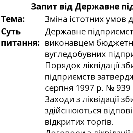
Запит від Державне пі
Тема:
Зміна істотних умов 
Суть
Державне підприємств
питання:
виконавцем бюджетно
вугледобувних підпри
Порядок ліквідації з
підприємств затвердж
серпня 1997 р. № 939 (
Заходи з ліквідації з
здійснюються відпові
відкритих торгів.
Договори з ліквідаці