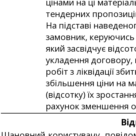
цінами на ці матеріал
тендерних пропозицій
На підставі наведено
замовник, керуючись
який засвідчує відсот
укладення договору, 
робіт з ліквідації зб
збільшення ціни на м
(відсотку) їх зростан
рахунок зменшення об
Від
Шановний користувачу, повідом