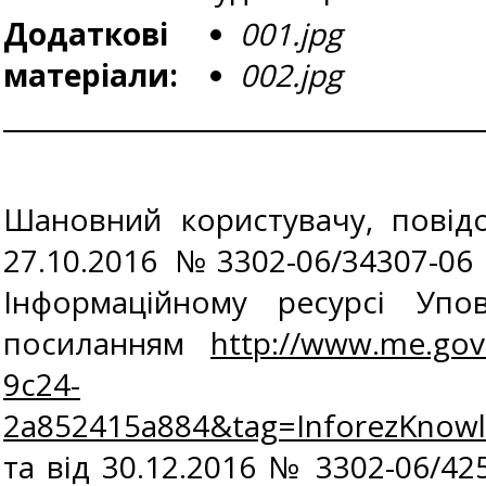
Додаткові
001.jpg
матеріали:
002.jpg
Шановний користувачу, повідо
27.10.2016 №3302-06/34307-06 
Інформаційному ресурсі Упо
посиланням
http://www.me.gov
9c24-
2a852415a884&tag=InforezKnow
та від 30.12.2016 № 3302-06/42