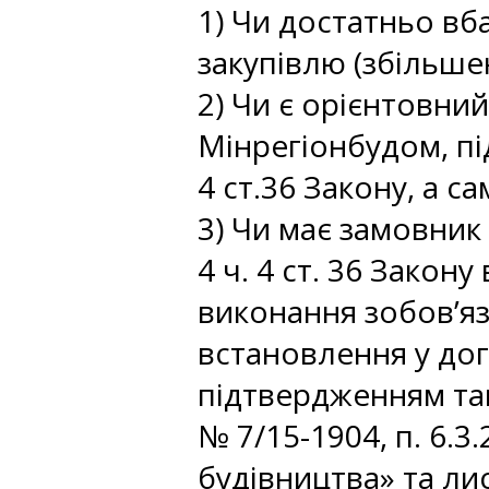
1) Чи достатньо вб
закупівлю (збільшен
2) Чи є орієнтовни
Мінрегіонбудом, пі
4 ст.36 Закону, а с
3) Чи має замовник
4 ч. 4 ст. 36 Закон
виконання зобов’яз
встановлення у дог
підтвердженням так
№ 7/15-1904, п. 6.3
будівництва» та лис