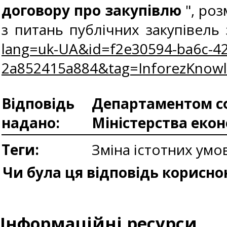
договору про закупівлю
", ро
з питань публічних закупівел
lang=uk-UA&id=f2e30594-ba6c-42
2a852415a884&tag=InforezKnow
Відповідь
Департаментом сф
надано:
Міністерства еко
Теги:
Зміна істотних умо
Чи була ця відповідь корисно
Інформаційні ресурси