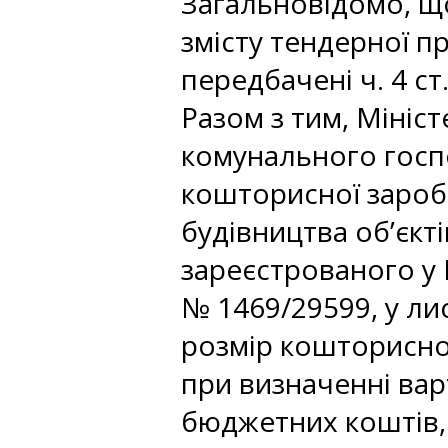
Загальновідомо, що
змісту тендерної п
передбачені ч. 4 ст.
Разом з тим, Мініс
комунального госпо
кошторисної заробі
будівництва об’єкті
зареєстрованого у М
№ 1469/29599, у ли
розмір кошторисної
при визначенні вар
бюджетних коштів, 