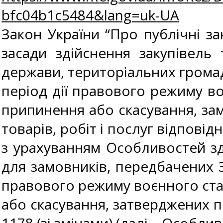
bfc04b1c5484&lang=uk-UA
Закон України “Про публічні зак
засади здійснення закупівель
держави, територіальних громад
період дії правового режиму во
припинення або скасування, зам
товарів, робіт і послуг відпові
з урахуванням Особливостей зді
для замовників, передбачених За
правового режиму воєнного стан
або скасування, затверджених п