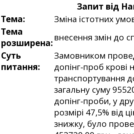
Запит від На
Тема:
Зміна істотних умо
Тема
внесення змін до с
розширена:
Суть
Замовником проведе
питання:
допінг-проб крові н
транспортування до
загальну суму 95520
допінг-проби, у др
розмірі 47,5% від ц
знижку, було прове