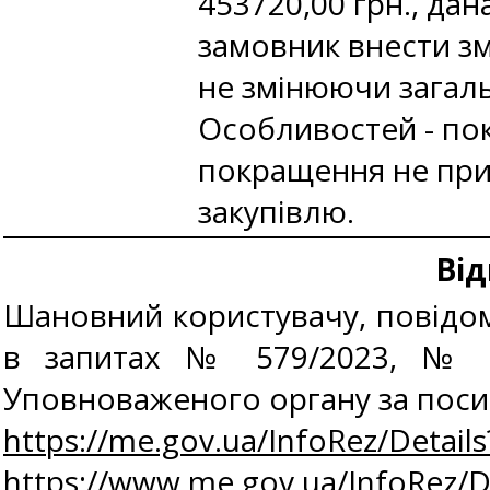
453720,00 грн., да
замовник внести зм
не змінюючи загальн
Особливостей - пок
покращення не приз
закупівлю.
Від
Шановний користувачу, повідом
в запитах № 579/2023, № 12
Уповноваженого органу за пос
https://me.gov.ua/InfoRez/Detai
https://www.me.gov.ua/InfoRez/D