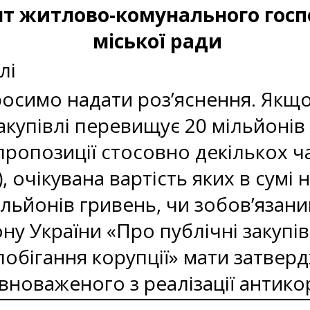
т житлово-комунального госп
міської ради
лі
осимо надати роз’яснення. Якщо
акупівлі перевищує 20 мільйонів 
пропозиції стосовно декількох ч
), очікувана вартість яких в сумі 
льйонів гривень, чи зобов’язани
ону України «Про публічні закупів
побігання корупції» мати затвер
вноваженого з реалізації антико