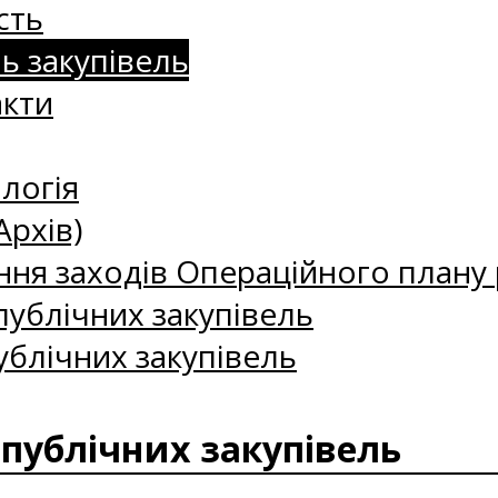
сть
нь закупівель
акти
логія
Архів)
ння заходів Операційного плану р
ублічних закупівель
ублічних закупівель
 публічних закупівель