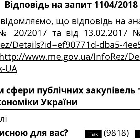
Відповідь на запит 1104/2018
відомляємо, що відповідь на ан
7 № 20/2017 та від 13.02.2017
ez/Details?id=ef90771d-dba5-4ee
http://www.me.gov.ua/InfoRez/Det
k-UA
сфери публічних закупівель 
кономіки України
лі
рисною для вас?
(9818)
Так