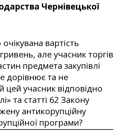
одарства Чернівецької
 очікувана вартість
гривень, але учасник торгів
астин предмета закупівлі
не дорівнює та не
й цей учасник відповідно
лі» та статті 62 Закону
джену антикорупційну
рупційної програми?