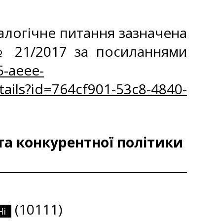
алогічне питання зазначена
 № 21/2017 за посиланнями
5-aeee-
ails?id=764cf901-53c8-4840-
та конкурентної політики
(10111)
Ні