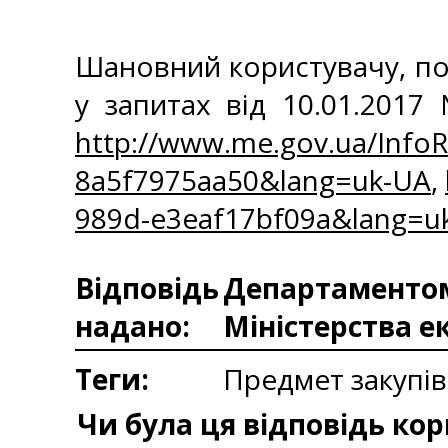
Шановний користувачу, по
у запитах від 10.01.201
http://www.me.gov.ua/InfoR
8a5f7975aa50&lang=uk-UA
,
989d-e3eaf17bf09a&lang=u
Відповідь
Департаментом 
надано:
Міністерства е
Теги:
Предмет закупів
Чи була ця відповідь ко