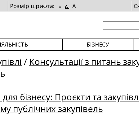
Розмір шрифта:
A
С
A
A
ІЯЛЬНІСТЬ
БІЗНЕСУ
упівлі
/
Консультації з питань зак
ль
для бізнесу: Проєкти та закупівл
му публічних закупівель