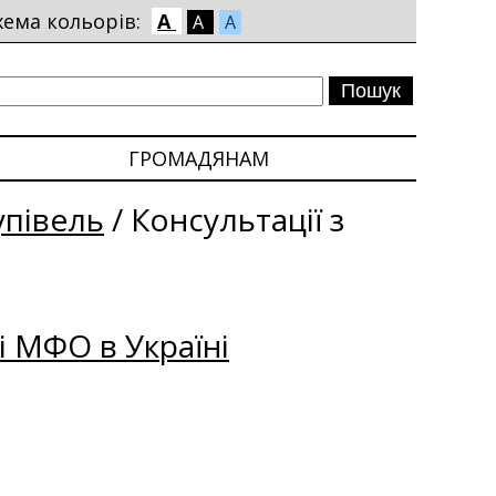
хема кольорів:
A
A
A
ГРОМАДЯНАМ
упівель
/
Консультації з
і МФО в Україні