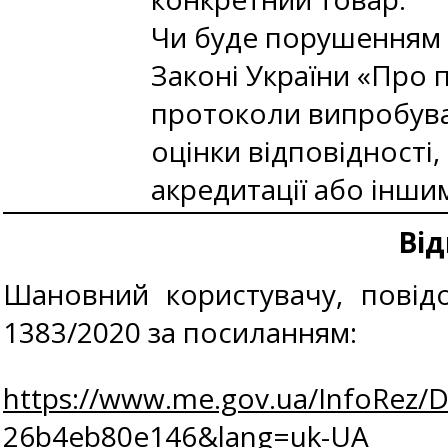
Чи буде порушенням 
Законі України «Про п
протоколи випробуван
оцінки відповідності
акредитації або інш
Від
Шановний користувачу, повідо
1383/2020 за посиланням:
https://www.me.gov.ua/InfoRez/D
26b4eb80e146&lang=uk-UA