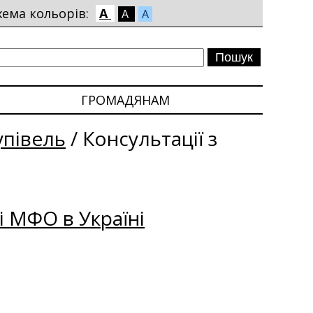
хема кольорів:
A
A
A
ГРОМАДЯНАМ
упівель
/
Консультації з
і МФО в Україні