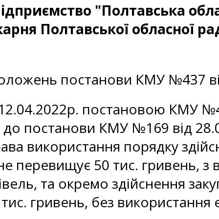
ідприємство "Полтавська обла
карня Полтавської обласної ра
оложень постанови КМУ №437 від
12.04.2022р. постановою КМУ №43
 до постанови КМУ №169 від 28.0
ава використання порядку здійсн
 не перевищує 50 тис. гривень, 
вель, та окремо здійснення закуп
тис. гривень, без використання