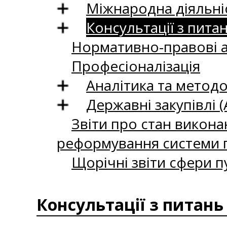
Міжнародна діяльні
Консультації з пита
Нормативно-правові 
Професіоналізація
Аналітика та методо
Державні закупівлі (
Звіти про стан викона
реформування системи п
Щорічні звіти сфери п
Консультації з питань