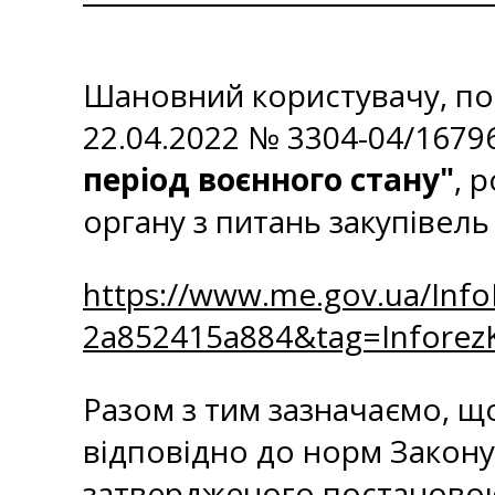
Шановний користувачу, пов
22.04.2022 № 3304-04/1679
період воєнного стану"
, 
органу з питань закупівел
https://www.me.gov.ua/Inf
2a852415a884&tag=Infore
Разом з тим зазначаємо, що
відповідно до норм Закону
затвердженого постановою К