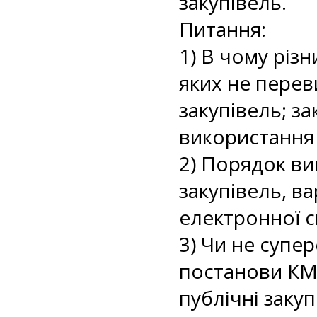
закупівель.
Питання:
1) В чому різн
яких не перев
закупівель; за
використання 
2) Порядок в
закупівель, в
електронної с
3) Чи не супе
постанови КМУ
публічні закуп