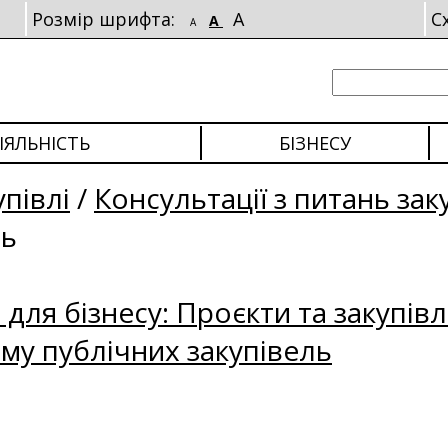
Розмір шрифта:
A
С
A
A
ІЯЛЬНІСТЬ
БІЗНЕСУ
упівлі
/
Консультації з питань зак
ль
для бізнесу: Проєкти та закупівл
му публічних закупівель