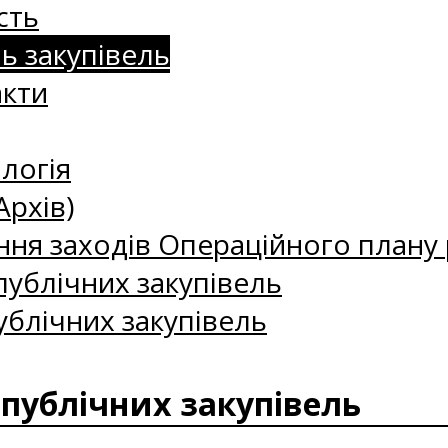
сть
нь закупівель
акти
логія
Архів)
ння заходів Операційного плану р
ублічних закупівель
ублічних закупівель
 публічних закупівель