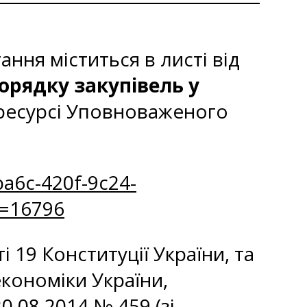
ння міститься в листі від
орядку закупівель у
ресурсі Уповноваженого
a6c-420f-9c24-
=16796
 19 Конституції України, та
кономіки України,
0.08.2014 № 459 (зі