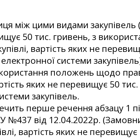
иця між цими видами закупівель (п
ищує 50 тис. гривень, з викорис
купівлі, вартість яких не перевищ
електронної системи закупівель)
икористання положень щодо прав
артість яких не перевищує 50 тис
истеми закупівель.
речить перше речення абзацу 1 пі
 №437 від 12.04.2022р. (Замовн
івлі, вартість яких не перевищує 