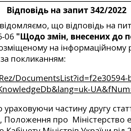
Відповідь на запит 342/2022
ідомляємо, що відповідь на пита
6-06
"Щодо змін, внесених до п
розміщеному на інформаційному 
ь за покликанням:
oRez/DocumentsList?id=f2e30594-b
zKnowledgeDb&lang=uk-UA&fNum
 ураховуючи частину другу статті
, Положення про Міністерство е
абінету Міністрів України від 2