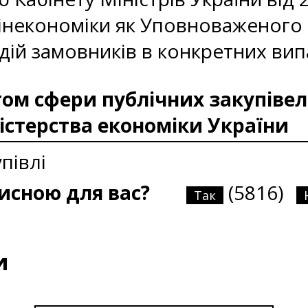
Мінекономіки як Уповноваженого
дій замовників в конкретних вип
м сфери публічних закупівел
істерства економіки України
півлі
рисною для вас?
(5816)
Так
и