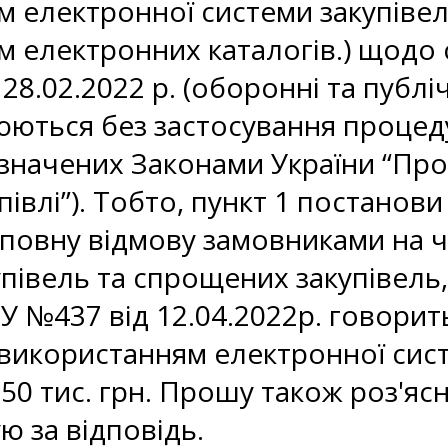
 електронної системи закупівель
 електронних каталогів.) щодо 
8.02.2022 р. (оборонні та публічн
юються без застосування процед
изначених Законами України “Про 
івлі”). Тобто, пункт 1 постанови
повну відмову замовниками на ч
івель та спрощених закупівель, а
У №437 від 12.04.2022р. говори
використанням електронної сист
0 тис. грн. Прошу також роз'ясн
ю за відповідь.