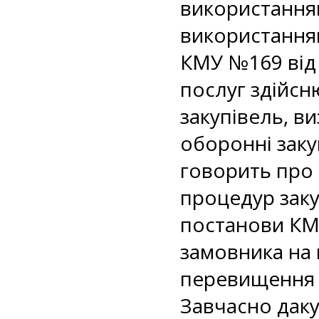
використанням
використанням
КМУ №169 від 2
послуг здійсн
закупівель, в
оборонні закуп
говорить про 
процедур закуп
постанови КМ
замовника на 
перевищення 5
Завчасно даку