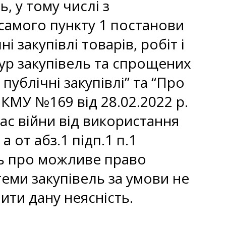
, у тому числі з
самого пункту 1 постанови
і закупівлі товарів, робіт і
ур закупівель та спрощених
публічні закупівлі” та “Про
 КМУ №169 від 28.02.2022 р.
ас війни від використання
 от абз.1 підп.1 п.1
ть про можливе право
еми закупівель за умови не
ити дану неясність.