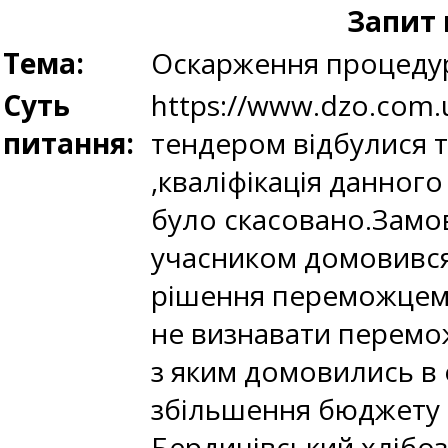
Запит 
Тема:
Оскарження процедур
Суть
https://www.dzo.com.
питання:
тендером відбулися 
,кваліфікація данног
було скасовано.Замо
учасником домовився
рішення переможцем 
не визнавати перемож
з яким домовились в
збільшення бюджету 
Бердичівський хлібоз