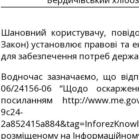
Шановний користувачу, повідо
Закон) установлює правові та ек
для забезпечення потреб держав
Водночас зазначаємо, що відп
06/24156-06 “Щодо оскаржен
посиланням http://www.me.gov.
9c24-
2a852415a884&tag=InforezKnow
розміщеному на Інформаційному