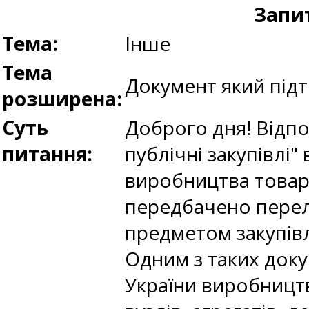
Запи
Тема:
Інше
Тема
Документ який підт
розширена:
Суть
Доброго дня! Відп
питання:
публічні закупівлі"
виробництва товару
передбачено перелі
предметом закупівл
Одним з таких доку
України виробницт