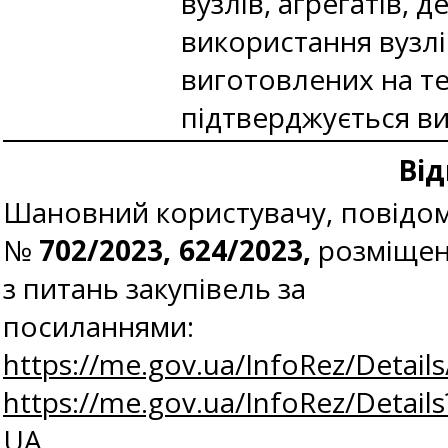
вузлів, агрегатів, 
використання вузлі
виготовлених на т
підтверджується в
Від
Шановний користувачу, повідомл
№
702/2023, 624/2023,
розміщен
з питань закупівель за
посиланнями:
https://me.gov.ua/InfoRez/Detai
https://me.gov.ua/InfoRez/Detai
UA