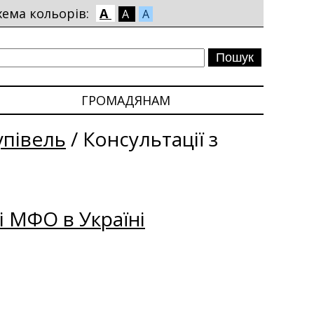
хема кольорів:
A
A
A
ГРОМАДЯНАМ
упівель
/
Консультації з
і МФО в Україні