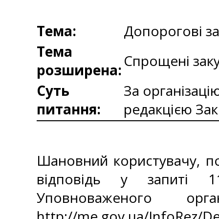
Тема:
Допорогові за
Тема
Спрощені заку
розширена:
Суть
За організаці
питання:
редакцією Зак
Шановний користувачу, по
відповідь у запиті 1
Уповноваженого ор
http://me.gov.ua/InfoRez/