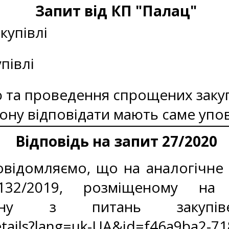
Запит від КП "Палац"
купівлі
півлі
ю та проведення спрощених закуп
ону відповідати мають саме упо
Відповідь на запит 27/2020
відомляємо, що на аналогічне 
132/2019, розміщеному на 
гану з питань закупі
Details?lang=uk-UA&id=f46a9ba2-7