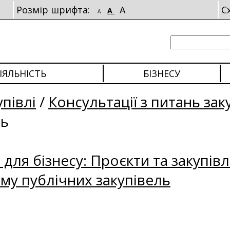
Розмір шрифта:
A
С
A
A
ІЯЛЬНІСТЬ
БІЗНЕСУ
упівлі
/
Консультації з питань зак
ль
для бізнесу: Проєкти та закупівл
му публічних закупівель