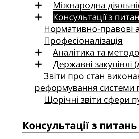
Міжнародна діяльні
Консультації з пита
Нормативно-правові 
Професіоналізація
Аналітика та методо
Державні закупівлі (
Звіти про стан викона
реформування системи п
Щорічні звіти сфери п
Консультації з питань