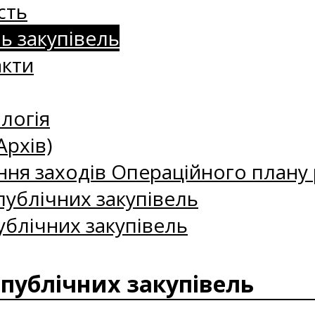
сть
нь закупівель
акти
логія
Архів)
ння заходів Операційного плану р
ублічних закупівель
ублічних закупівель
 публічних закупівель