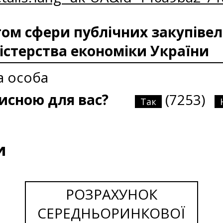
м сфери публічних закупівел
істерства економіки України
 особа
рисною для вас?
(7253)
Так
и
РОЗРАХУНОК
СЕРЕДНЬОРИНКОВОЇ