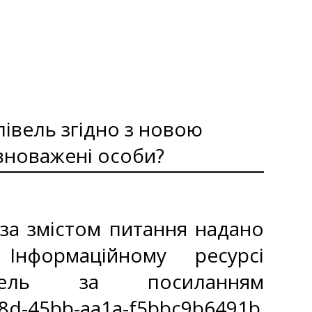
івель згідно з новою
вноважені особи?
за змістом питання надано
Інформаційному ресурсі
вель за посиланням
18d-45bb-aa1a-f5bbc9b6491b