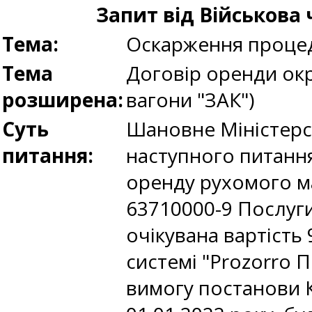
Запит від Військова 
Тема:
Оскарження процед
Тема
Договір оренди окр
розширена:
вагони "ЗАК")
Суть
Шановне Міністерс
питання:
наступного питання.
оренду рухомого ма
63710000-9 Послуги
очікувана вартість 
системі "Prozorro П
вимогу постанови К