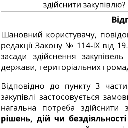
здійснити закупівлю?
Від
Шановний користувачу, повідом
редакції Закону № 114-IX від 19
засади здійснення закупівель
держави, територіальних громад
Відповідно до пункту 3 части
закупівлі застосовується замо
нагальна потреба здійснити 
рішень, дій чи бездіяльност