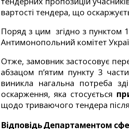
тендерних пропозицій учасників,
вартості тендера, що оскаржуєт
Поряд з цим згідно з пунктом 1
Антимонопольний комітет Украї
Отже, замовник застосовує пере
абзацом п’ятим пункту 3 части
виникла нагальна потреба зді
оскарження, яка стосується
пр
щодо триваючого тендера після 
Відповідь
Департаментом сфер