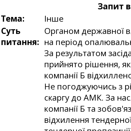
Запит в
Тема:
Інше
Суть
Органом державної в
питання:
на період опалювальн
За результатом засі
прийнято рішення, як
компанії Б відхиллен
Не погоджуючись з р
скаргу до АМК. За на
компанії Б та зобов'
відхилення тендерної
тендерної пропозиці