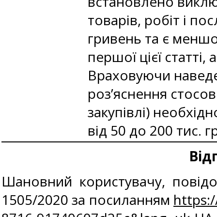
встановлено виклю
товарів, робіт і по
гривень та є меншо
першої цієї статті,
Враховуючи наведе
роз’яснення стосов
закупівлі) необхід
від 50 до 200 тис. г
Від
Шановний користувачу, повідо
1505/2020 за посиланням
https: