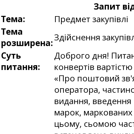
Запит ві
Тема:
Предмет закупівлі
Тема
Здійснення закупів
розширена:
Суть
Доброго дня! Питан
питання:
конвертів вартістю 
«Про поштовий зв'
оператора, частино
видання, введення
марок, маркованих к
цьому, сьомою част