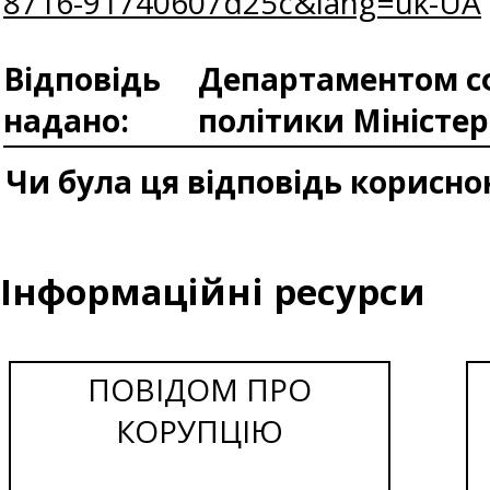
8716-91740607d25c&lang=uk-UA
Відповідь
Департаментом сф
надано:
політики Міністе
Чи була ця відповідь корисно
Інформаційні ресурси
ПОВІДОМ ПРО
КОРУПЦІЮ