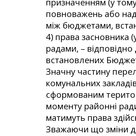
призначенням (у тому 
повноважень або над
між бюджетами, вста
4) права засновника 
радами, – відповідно
встановлених Бюджет
Значну частину перел
комунальних закладів
сформованим територі
моменту районні рад
матимуть права здійс
Зважаючи що зміни до