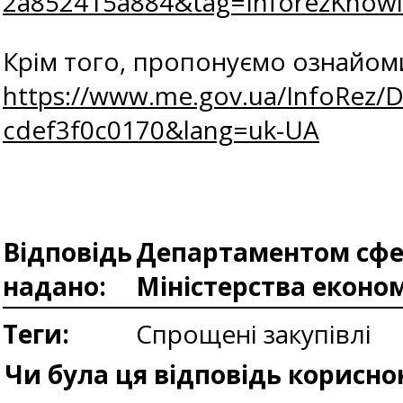
2a852415a884&tag=InforezKno
Крім того, пропонуємо ознайоми
https://www.me.gov.ua/InfoRez/D
cdef3f0c0170&lang=uk-UA
Відповідь
Департаментом сфер
надано:
Міністерства еконо
Теги:
Спрощені закупівлі
Чи була ця відповідь корисно