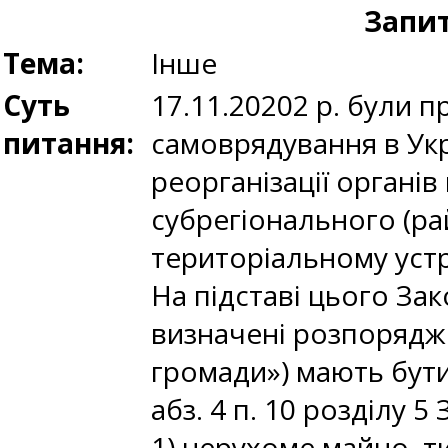
Запит
Тема:
Інше
Суть
17.11.20202 р. були п
питання:
самоврядування в Укр
реорганізації органі
субрегіонального (ра
територіальному устр
На підставі цього Зак
визначені розпорядже
громади») мають бути 
абз. 4 п. 10 розділу 5 
1) нерухоме майно, т