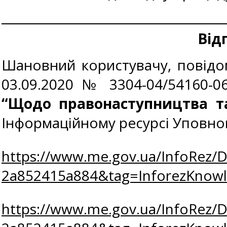
Від
Шановний користувачу, повідо
03.09.2020 № 3304-04/54160-
“Щодо правонаступництва т
Інформаційному ресурсі Уповно
https://www.me.gov.ua/InfoRez/
2a852415a884&tag=InforezKno
https://www.me.gov.ua/InfoRez/