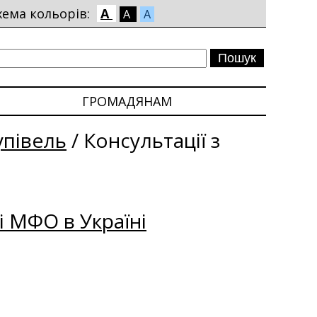
хема кольорів:
A
A
A
ГРОМАДЯНАМ
упівель
/
Консультації з
і МФО в Україні