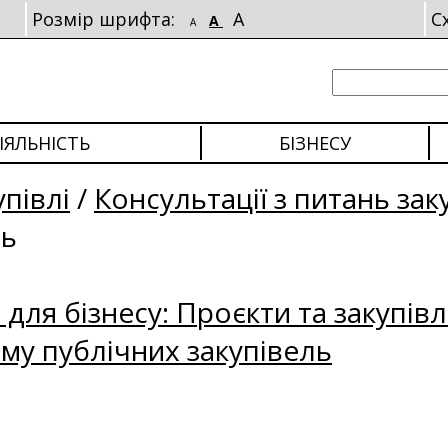
Розмір шрифта:
A
С
A
A
ІЯЛЬНІСТЬ
БІЗНЕСУ
упівлі
/
Консультації з питань зак
ль
для бізнесу: Проєкти та закупівл
му публічних закупівель