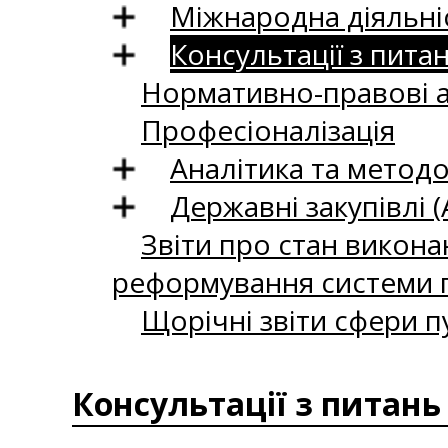
Міжнародна діяльні
Консультації з пита
Нормативно-правові 
Професіоналізація
Аналітика та методо
Державні закупівлі (
Звіти про стан викона
реформування системи п
Щорічні звіти сфери п
Консультації з питань