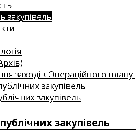
сть
нь закупівель
акти
логія
Архів)
ння заходів Операційного плану р
ублічних закупівель
ублічних закупівель
 публічних закупівель