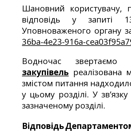
Шановний користувачу, 
відповідь у запиті 1
Уповноваженого органу 
36ba-4e23-916a-cea03f95a
Водночас звертаєм
закупівель
реалізована м
змістом питання надходило
у цьому розділі. У зв’яз
зазначеному розділі.
Відповідь
Департаментом 