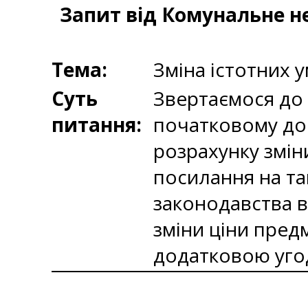
Запит від Комунальне н
Тема:
Зміна істотних 
Суть
Звертаємося до 
питання:
початковому до
розрахунку змін
посилання на та
законодавства в
зміни ціни пред
додатковою уг