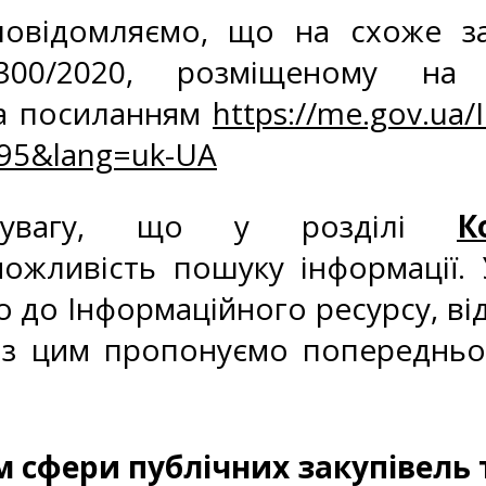
повідомляємо, що на схоже з
300/2020, розміщеному на 
за посиланням
https://me.gov.ua/
795&lang=uk-UA
о увагу, що у розділі
К
ожливість пошуку інформації. 
 до Інформаційного ресурсу, ві
ку з цим пропонуємо попереднь
сфери публічних закупівель 