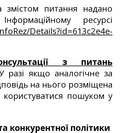
а змістом питання надано
Інформаційному ресурсі
InfoRez/Details?id=613c2e4e-
онсультації з питань
У разі якщо аналогічне за
дповідь на нього розміщена
о користуватися пошуком у
та конкурентної політики