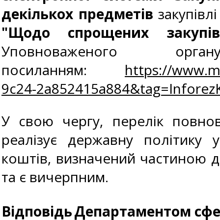
декількох предметів
закупівл
"Щодо спрощених закупів
Уповноваженого о
посиланням:
https://www.m
9c24-2a852415a884&tag=Infore
У свою чергу, перелік повно
реалізує державну політику 
коштів, визначений частиною др
та є вичерпним.
Відповідь
Департаментом сфер