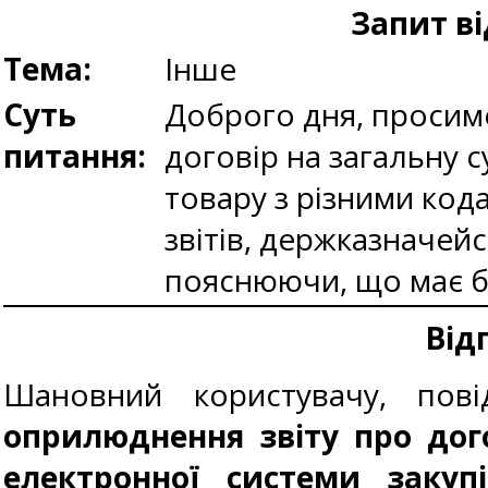
Запит ві
Тема:
Інше
Суть
Доброго дня, просимо
питання:
договір на загальну с
товару з різними код
звітів, держказначей
пояснюючи, що має б
Від
Шановний користувачу, по
оприлюднення звіту про дог
електронної системи заку