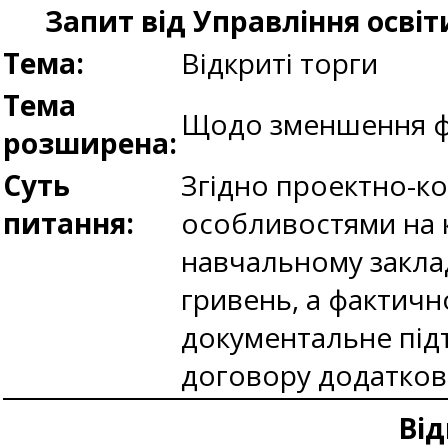
Запит від Управління освіт
Тема:
Відкриті торги
Тема
Щодо зменшення фі
розширена:
Суть
Згідно проектно-ко
питання:
особливостями на к
навчальному заклад
гривень, а фактичн
документальне під
договору додатково
Від