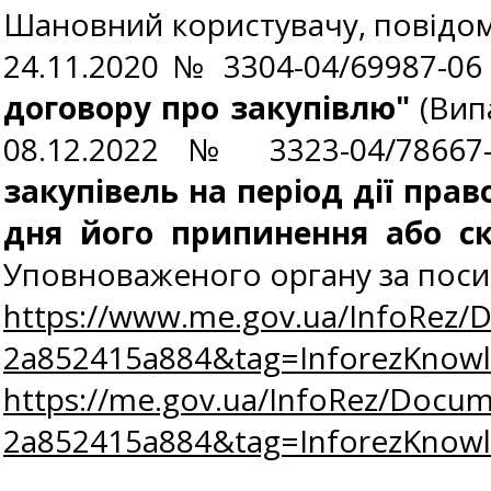
Шановний користувачу, повідомл
24.11.2020 № 3304-04/69987-0
договору про закупівлю"
(Випа
08.12.2022 № 3323-04/7866
закупівель на період дії пра
дня його припинення або с
Уповноваженого органу за пос
https://www.me.gov.ua/InfoRez/
2a852415a884&tag=InforezKno
https://me.gov.ua/InfoRez/Docum
2a852415a884&tag=InforezKno